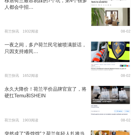
移居荷兰最容易踩的7个坑，第4个很多
人都会中招…
荷兰快讯 1932阅读
08-02
一夜之间，多户荷兰民宅被喷满脏话，
只因支持难民…
荷兰快讯 1652阅读
08-02
永久大降价！荷兰平价品牌官宣了，将
硬扛Temu和SHEIN
荷兰快讯 1903阅读
08-02
突然成了“香饽饽”？荷兰年轻人扎堆当