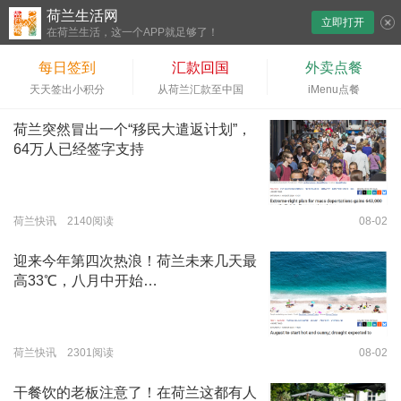
荷兰生活网
立即打开
下拉刷新
在荷兰生活，这一个APP就足够了！
每日签到
汇款回国
外卖点餐
天天签出小积分
从荷兰汇款至中国
iMenu点餐
荷兰突然冒出一个“移民大遣返计划”，
64万人已经签字支持
荷兰快讯 2140阅读
08-02
迎来今年第四次热浪！荷兰未来几天最
高33℃，八月中开始…
荷兰快讯 2301阅读
08-02
干餐饮的老板注意了！在荷兰这都有人