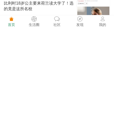
比利时18岁公主要来荷兰读大学了！选
的竟是这所名校
首页
生活圈
社区
发现
我的
荷兰快讯 1496阅读
08-02
这价格太香了！巴黎迪士尼万圣节庆典
期间门票只要€49
荷买买 1574阅读
08-02
Kruidvat又送福利！花€5，解锁2张动
物园半价门票
荷买买 1500阅读
08-02