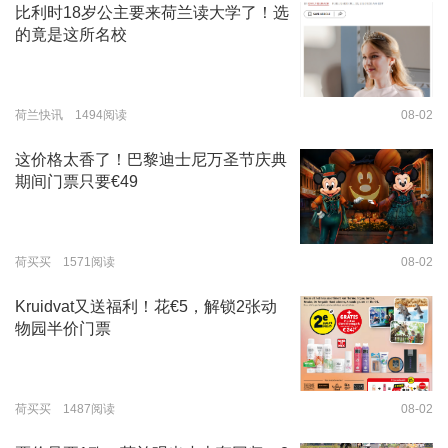
比利时18岁公主要来荷兰读大学了！选
的竟是这所名校
荷兰快讯 1494阅读
08-02
这价格太香了！巴黎迪士尼万圣节庆典
期间门票只要€49
荷买买 1571阅读
08-02
Kruidvat又送福利！花€5，解锁2张动
物园半价门票
荷买买 1487阅读
08-02