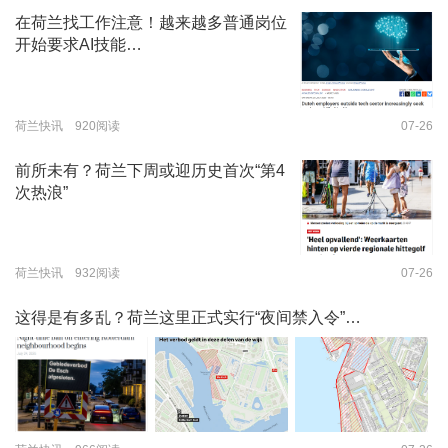
在荷兰找工作注意！越来越多普通岗位
开始要求AI技能…
荷兰快讯 920阅读
07-26
前所未有？荷兰下周或迎历史首次“第4
次热浪”
荷兰快讯 932阅读
07-26
这得是有多乱？荷兰这里正式实行“夜间禁入令”…