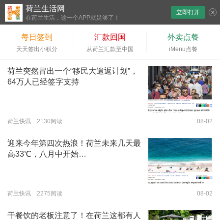
荷兰生活网
立即打开
下拉刷新
在荷兰生活，这一个APP就足够了！
每日签到
汇款回国
外卖点餐
天天签出小积分
从荷兰汇款至中国
iMenu点餐
荷兰突然冒出一个“移民大遣返计划”，
64万人已经签字支持
荷兰快讯 2130阅读
08-02
迎来今年第四次热浪！荷兰未来几天最
高33℃，八月中开始…
荷兰快讯 2275阅读
08-02
干餐饮的老板注意了！在荷兰这都有人