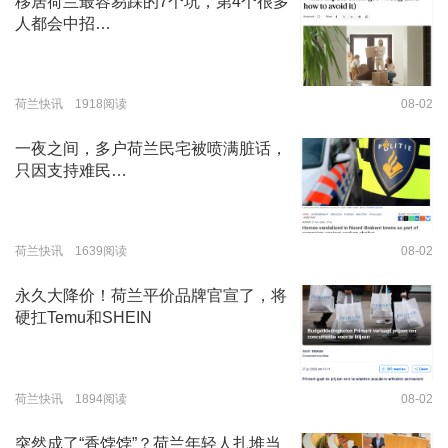
移居荷兰最容易踩的7个坑，第4个很多
人都会中招…
荷兰快讯 1918阅读
08-02
一夜之间，多户荷兰民宅被喷满脏话，
只因支持难民…
荷兰快讯 1639阅读
08-02
永久大降价！荷兰平价品牌官宣了，将
硬扛Temu和SHEIN
荷兰快讯 1894阅读
08-02
突然成了“香饽饽”？荷兰年轻人扎堆当