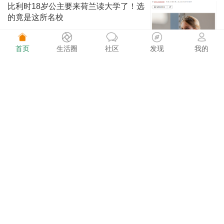
比利时18岁公主要来荷兰读大学了！选
的竟是这所名校
首页
生活圈
社区
发现
我的
荷兰快讯 828阅读
08-02
这价格太香了！巴黎迪士尼万圣节庆典
期间门票只要€49
荷买买 848阅读
08-02
Kruidvat又送福利！花€5，解锁2张动
物园半价门票
荷买买 814阅读
08-02