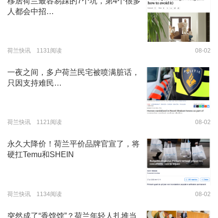
移居荷兰最容易踩的7个坑，第4个很多
人都会中招…
荷兰快讯 1131阅读
08-02
一夜之间，多户荷兰民宅被喷满脏话，
只因支持难民…
荷兰快讯 1121阅读
08-02
永久大降价！荷兰平价品牌官宣了，将
硬扛Temu和SHEIN
荷兰快讯 1134阅读
08-02
突然成了“香饽饽”？荷兰年轻人扎堆当