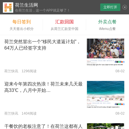
荷兰生活网
立即打开
下拉刷新
在荷兰生活，这一个APP就足够了！
每日签到
汇款回国
外卖点餐
天天签出小积分
从荷兰汇款至中国
iMenu点餐
荷兰突然冒出一个“移民大遣返计划”，
64万人已经签字支持
荷兰快讯 1296阅读
08-02
迎来今年第四次热浪！荷兰未来几天最
高33℃，八月中开始…
荷兰快讯 1404阅读
08-02
干餐饮的老板注意了！在荷兰这都有人