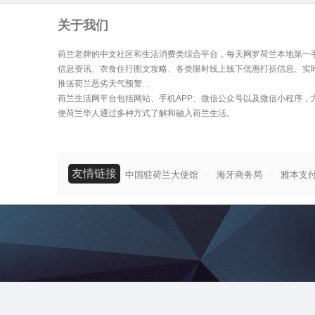
关于我们
荷兰老牌的中文社区和生活消费类综合平台，每天网罗荷兰本地第一
信息资讯、衣食住行图文攻略、各类限时线上线下优惠打折信息、实
推送荷兰恶劣天气预警…
荷兰生活网平台包括网站、手机APP、微信公众号以及微信小程序，
便荷兰华人通过多种方式了解和融入荷兰生活。
友情链接
/
/
中国驻荷兰大使馆
海牙商务局
雅本支