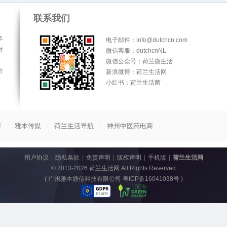
联系我们
手
电子邮件：info@dutchcn.com
时
微信客服：dutchcnNL
微信公众号：荷兰微生活
方
新浪微博：荷兰生活网
小红书：荷兰生活菌
/
/
/
/
付
雅本传媒
荷兰生活导航
神州中医药电商
用户协议
|
隐私条款
|
免责声明
|
版权声明
|
手机版
|
荷兰生活网
© 2013-2026
荷兰生活网
All Rights Reserved
(
广州雅本通信科技有限公司 粤ICP备16041038号
)