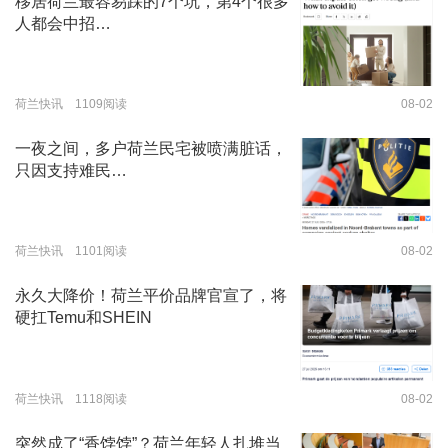
移居荷兰最容易踩的7个坑，第4个很多
人都会中招…
荷兰快讯 1109阅读
08-02
一夜之间，多户荷兰民宅被喷满脏话，
只因支持难民…
荷兰快讯 1101阅读
08-02
永久大降价！荷兰平价品牌官宣了，将
硬扛Temu和SHEIN
荷兰快讯 1118阅读
08-02
突然成了“香饽饽”？荷兰年轻人扎堆当