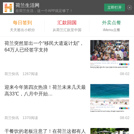
荷兰生活网
立即打开
下拉刷新
在荷兰生活，这一个APP就足够了！
每日签到
汇款回国
外卖点餐
天天签出小积分
从荷兰汇款至中国
iMenu点餐
荷兰突然冒出一个“移民大遣返计划”，
64万人已经签字支持
荷兰快讯 1267阅读
08-02
迎来今年第四次热浪！荷兰未来几天最
高33℃，八月中开始…
荷兰快讯 1370阅读
08-02
干餐饮的老板注意了！在荷兰这都有人