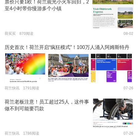
票价只要1欧！荷兰观光小火车回归，2
至4小时带你慢游多个小镇
荷买买 870阅读
08-02
历史首次！荷兰开启“疯狂模式”！100万人涌入阿姆斯特丹
荷兰快讯 1791阅读
07-26
荷兰老板注意！员工超过25人，这件事
做不到可能要罚款
荷兰快讯 1786阅读
07-26