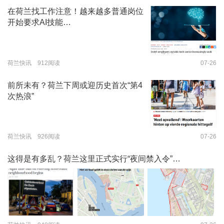
在荷兰找工作注意！越来越多普通岗位
开始要求AI技能…
荷兰快讯 912阅读
07-26
前所未有？荷兰下周或迎历史首次“第4
次热浪”
荷兰快讯 926阅读
07-26
这得是有多乱？荷兰这里正式实行“夜间禁入令”…