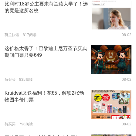
比利时18岁公主要来荷兰读大学了！选
的竟是这所名校
荷兰快讯 817阅读
08-02
这价格太香了！巴黎迪士尼万圣节庆典
期间门票只要€49
荷买买 835阅读
08-02
Kruidvat又送福利！花€5，解锁2张动
物园半价门票
荷买买 798阅读
08-02