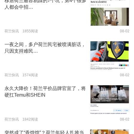
移居荷兰最容易踩的7个坑，第4个很多
人都会中招…
荷兰快讯 1855阅读
08-02
一夜之间，多户荷兰民宅被喷满脏话，
只因支持难民…
荷兰快讯 1574阅读
08-02
永久大降价！荷兰平价品牌官宣了，将
硬扛Temu和SHEIN
荷兰快讯 1842阅读
08-02
突然成了“香饽饽”？荷兰年轻人扎堆当