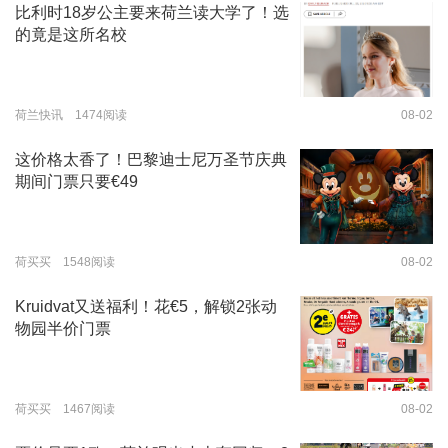
比利时18岁公主要来荷兰读大学了！选
的竟是这所名校
荷兰快讯 1474阅读
08-02
这价格太香了！巴黎迪士尼万圣节庆典
期间门票只要€49
荷买买 1548阅读
08-02
Kruidvat又送福利！花€5，解锁2张动
物园半价门票
荷买买 1467阅读
08-02