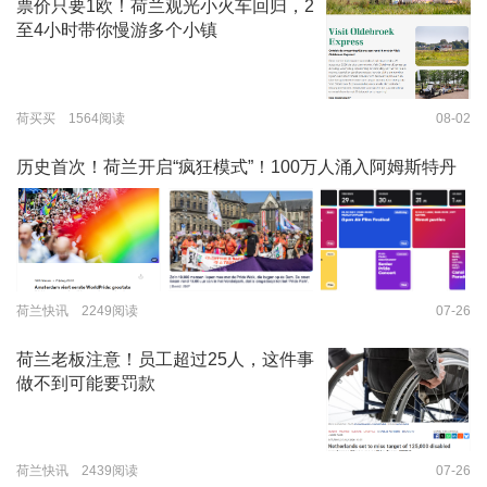
票价只要1欧！荷兰观光小火车回归，2
至4小时带你慢游多个小镇
荷买买 1564阅读
08-02
历史首次！荷兰开启“疯狂模式”！100万人涌入阿姆斯特丹
荷兰快讯 2249阅读
07-26
荷兰老板注意！员工超过25人，这件事
做不到可能要罚款
荷兰快讯 2439阅读
07-26