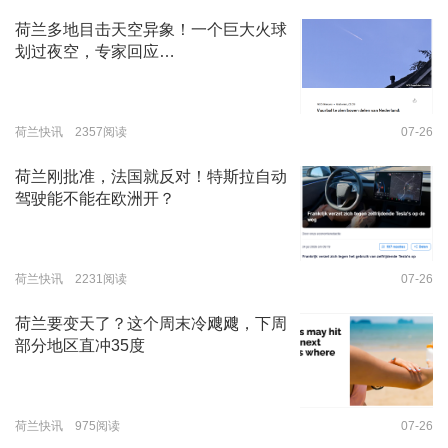
荷兰多地目击天空异象！一个巨大火球
划过夜空，专家回应…
荷兰快讯 2357阅读
07-26
荷兰刚批准，法国就反对！特斯拉自动
驾驶能不能在欧洲开？
荷兰快讯 2231阅读
07-26
荷兰要变天了？这个周末冷飕飕，下周
部分地区直冲35度
荷兰快讯 975阅读
07-26