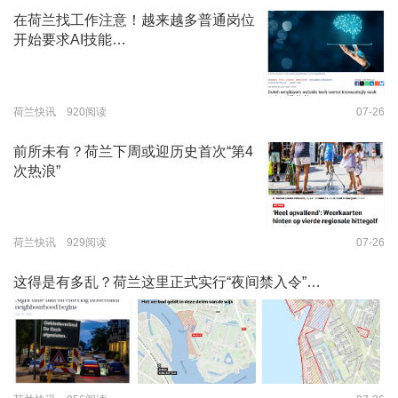
在荷兰找工作注意！越来越多普通岗位
开始要求AI技能…
荷兰快讯 920阅读
07-26
前所未有？荷兰下周或迎历史首次“第4
次热浪”
荷兰快讯 929阅读
07-26
这得是有多乱？荷兰这里正式实行“夜间禁入令”…