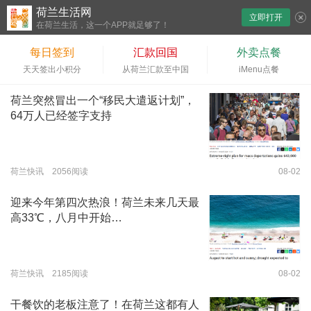
荷兰生活网
立即打开
下拉刷新
在荷兰生活，这一个APP就足够了！
每日签到
汇款回国
外卖点餐
天天签出小积分
从荷兰汇款至中国
iMenu点餐
荷兰突然冒出一个“移民大遣返计划”，
64万人已经签字支持
荷兰快讯 2056阅读
08-02
迎来今年第四次热浪！荷兰未来几天最
高33℃，八月中开始…
荷兰快讯 2185阅读
08-02
干餐饮的老板注意了！在荷兰这都有人