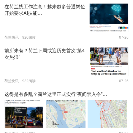
在荷兰找工作注意！越来越多普通岗位
开始要求AI技能…
荷兰快讯 920阅读
07-26
前所未有？荷兰下周或迎历史首次“第4
次热浪”
荷兰快讯 932阅读
07-26
这得是有多乱？荷兰这里正式实行“夜间禁入令”…