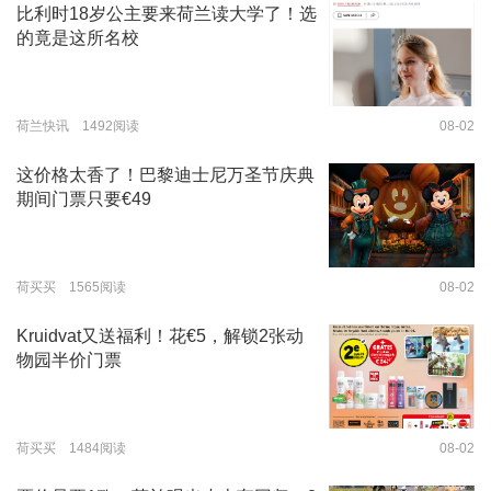
比利时18岁公主要来荷兰读大学了！选
的竟是这所名校
荷兰快讯 1492阅读
08-02
这价格太香了！巴黎迪士尼万圣节庆典
期间门票只要€49
荷买买 1565阅读
08-02
Kruidvat又送福利！花€5，解锁2张动
物园半价门票
荷买买 1484阅读
08-02