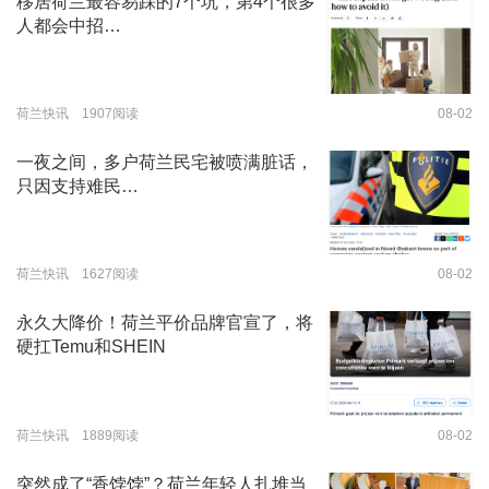
移居荷兰最容易踩的7个坑，第4个很多
人都会中招…
荷兰快讯 1907阅读
08-02
一夜之间，多户荷兰民宅被喷满脏话，
只因支持难民…
荷兰快讯 1627阅读
08-02
永久大降价！荷兰平价品牌官宣了，将
硬扛Temu和SHEIN
荷兰快讯 1889阅读
08-02
突然成了“香饽饽”？荷兰年轻人扎堆当