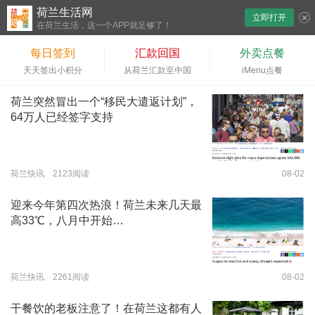
荷兰生活网
立即打开
下拉刷新
在荷兰生活，这一个APP就足够了！
每日签到
汇款回国
外卖点餐
天天签出小积分
从荷兰汇款至中国
iMenu点餐
荷兰突然冒出一个“移民大遣返计划”，
64万人已经签字支持
荷兰快讯 2123阅读
08-02
迎来今年第四次热浪！荷兰未来几天最
高33℃，八月中开始…
荷兰快讯 2261阅读
08-02
干餐饮的老板注意了！在荷兰这都有人