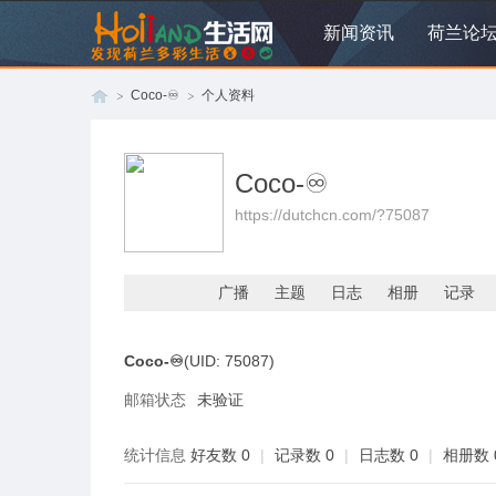
新闻资讯
荷兰论
Coco-♾️
个人资料
Coco-♾️
荷
›
›
https://dutchcn.com/?75087
广播
主题
日志
相册
记录
Coco-♾️
(UID: 75087)
邮箱状态
未验证
兰
统计信息
好友数 0
|
记录数 0
|
日志数 0
|
相册数 