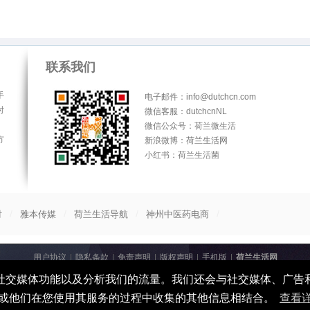
联系我们
手
电子邮件：info@dutchcn.com
时
微信客服：dutchcnNL
微信公众号：荷兰微生活
方
新浪微博：荷兰生活网
小红书：荷兰生活菌
/
/
/
/
付
雅本传媒
荷兰生活导航
神州中医药电商
用户协议
|
隐私条款
|
免责声明
|
版权声明
|
手机版
|
荷兰生活网
© 2013-2026
荷兰生活网
All Rights Reserved
、提供社交媒体功能以及分析我们的流量。我们还会与社交媒体、广
(
广州雅本通信科技有限公司 粤ICP备16041038号
)
或他们在您使用其服务的过程中收集的其他信息相结合。
查看