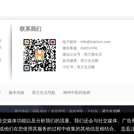
联系我们
手
电子邮件：info@dutchcn.com
时
微信客服：dutchcnNL
微信公众号：荷兰微生活
方
新浪微博：荷兰生活网
小红书：荷兰生活菌
/
/
/
/
付
雅本传媒
荷兰生活导航
神州中医药电商
用户协议
|
隐私条款
|
免责声明
|
版权声明
|
手机版
|
荷兰生活网
© 2013-2026
荷兰生活网
All Rights Reserved
、提供社交媒体功能以及分析我们的流量。我们还会与社交媒体、广
(
广州雅本通信科技有限公司 粤ICP备16041038号
)
或他们在您使用其服务的过程中收集的其他信息相结合。
查看