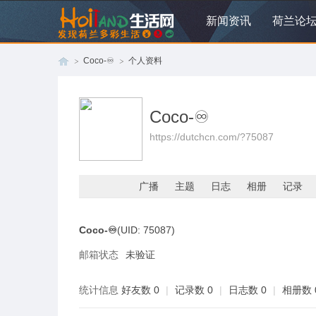
新闻资讯
荷兰论
Coco-♾️
个人资料
Coco-♾️
荷
›
›
https://dutchcn.com/?75087
广播
主题
日志
相册
记录
Coco-♾️
(UID: 75087)
邮箱状态
未验证
兰
统计信息
好友数 0
|
记录数 0
|
日志数 0
|
相册数 