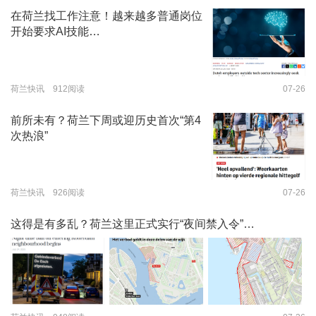
在荷兰找工作注意！越来越多普通岗位
开始要求AI技能…
荷兰快讯 912阅读
07-26
前所未有？荷兰下周或迎历史首次“第4
次热浪”
荷兰快讯 926阅读
07-26
这得是有多乱？荷兰这里正式实行“夜间禁入令”…