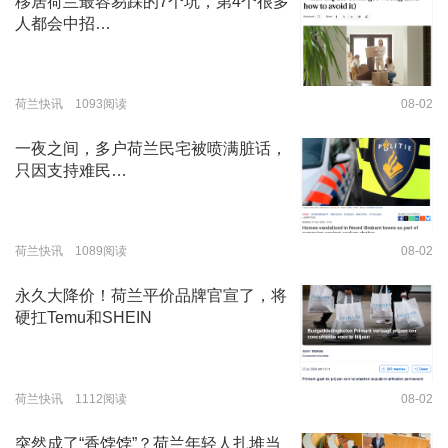
移居荷兰最容易踩的7个坑，第4个很多
人都会中招…
荷兰快讯 1093阅读
08-02
一夜之间，多户荷兰民宅被喷满脏话，
只因支持难民…
荷兰快讯 1089阅读
08-02
永久大降价！荷兰平价品牌官宣了，将
硬扛Temu和SHEIN
荷兰快讯 1112阅读
08-02
突然成了“香饽饽”？荷兰年轻人扎堆当