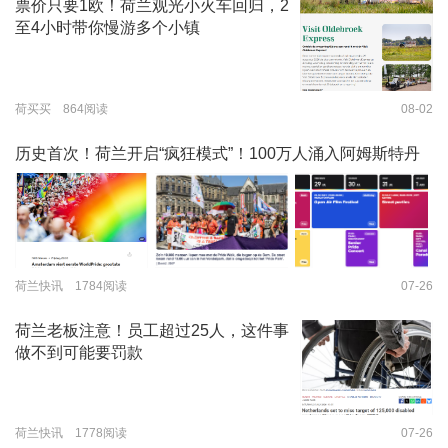
票价只要1欧！荷兰观光小火车回归，2
至4小时带你慢游多个小镇
荷买买 864阅读
08-02
历史首次！荷兰开启“疯狂模式”！100万人涌入阿姆斯特丹
荷兰快讯 1784阅读
07-26
荷兰老板注意！员工超过25人，这件事
做不到可能要罚款
荷兰快讯 1778阅读
07-26