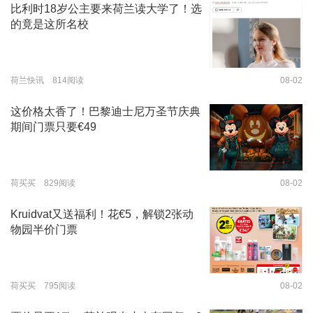
比利时18岁公主要来荷兰读大学了！选
的竟是这所名校
荷兰快讯 814阅读
08-02
这价格太香了！巴黎迪士尼万圣节庆典
期间门票只要€49
荷买买 829阅读
08-02
Kruidvat又送福利！花€5，解锁2张动
物园半价门票
荷买买 795阅读
08-02