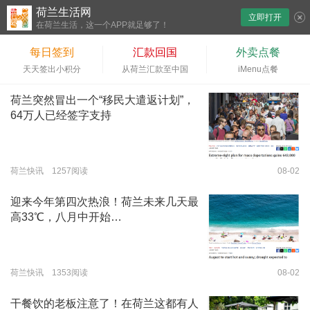
荷兰生活网
立即打开
下拉刷新
在荷兰生活，这一个APP就足够了！
每日签到
汇款回国
外卖点餐
天天签出小积分
从荷兰汇款至中国
iMenu点餐
荷兰突然冒出一个“移民大遣返计划”，
64万人已经签字支持
荷兰快讯 1257阅读
08-02
迎来今年第四次热浪！荷兰未来几天最
高33℃，八月中开始…
荷兰快讯 1353阅读
08-02
干餐饮的老板注意了！在荷兰这都有人