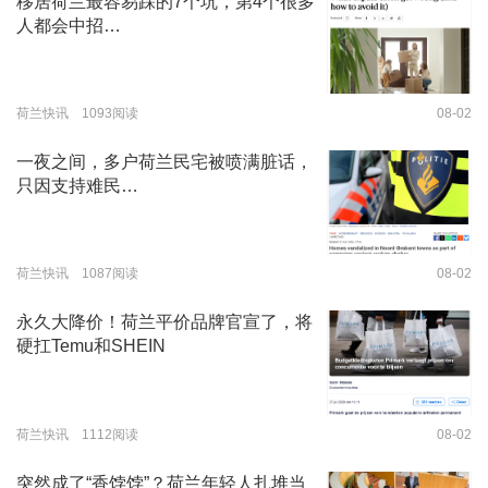
移居荷兰最容易踩的7个坑，第4个很多
人都会中招…
荷兰快讯 1093阅读
08-02
一夜之间，多户荷兰民宅被喷满脏话，
只因支持难民…
荷兰快讯 1087阅读
08-02
永久大降价！荷兰平价品牌官宣了，将
硬扛Temu和SHEIN
荷兰快讯 1112阅读
08-02
突然成了“香饽饽”？荷兰年轻人扎堆当