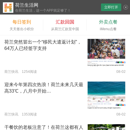
荷兰生活网
立即打开
下拉刷新
在荷兰生活，这一个APP就足够了！
每日签到
汇款回国
外卖点餐
天天签出小积分
从荷兰汇款至中国
iMenu点餐
荷兰突然冒出一个“移民大遣返计划”，
64万人已经签字支持
荷兰快讯 1254阅读
08-02
迎来今年第四次热浪！荷兰未来几天最
高33℃，八月中开始…
荷兰快讯 1353阅读
08-02
干餐饮的老板注意了！在荷兰这都有人