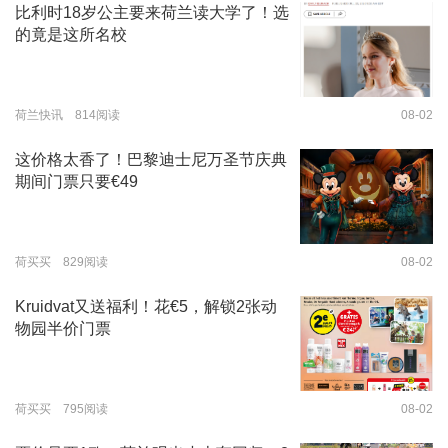
比利时18岁公主要来荷兰读大学了！选
的竟是这所名校
荷兰快讯 814阅读
08-02
这价格太香了！巴黎迪士尼万圣节庆典
期间门票只要€49
荷买买 829阅读
08-02
Kruidvat又送福利！花€5，解锁2张动
物园半价门票
荷买买 795阅读
08-02