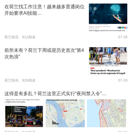
在荷兰找工作注意！越来越多普通岗位
开始要求AI技能…
荷兰快讯 912阅读
07-26
前所未有？荷兰下周或迎历史首次“第4
次热浪”
荷兰快讯 926阅读
07-26
这得是有多乱？荷兰这里正式实行“夜间禁入令”…