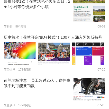
票价只要1欧！荷兰观光小火车回归，2
至4小时带你慢游多个小镇
荷买买 864阅读
08-02
历史首次！荷兰开启“疯狂模式”！100万人涌入阿姆斯特丹
荷兰快讯 1784阅读
07-26
荷兰老板注意！员工超过25人，这件事
做不到可能要罚款
荷兰快讯 1778阅读
07-26