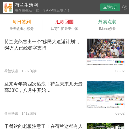
荷兰生活网
立即打开
下拉刷新
在荷兰生活，这一个APP就足够了！
每日签到
汇款回国
外卖点餐
天天签出小积分
从荷兰汇款至中国
iMenu点餐
荷兰突然冒出一个“移民大遣返计划”，
64万人已经签字支持
荷兰快讯 1307阅读
08-02
迎来今年第四次热浪！荷兰未来几天最
高33℃，八月中开始…
荷兰快讯 1412阅读
08-02
干餐饮的老板注意了！在荷兰这都有人