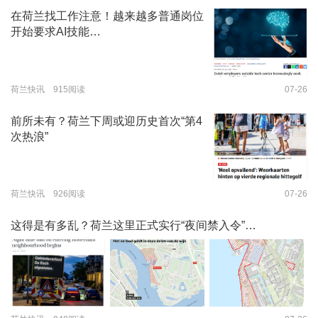
在荷兰找工作注意！越来越多普通岗位
开始要求AI技能…
荷兰快讯 915阅读
07-26
前所未有？荷兰下周或迎历史首次“第4
次热浪”
荷兰快讯 926阅读
07-26
这得是有多乱？荷兰这里正式实行“夜间禁入令”…