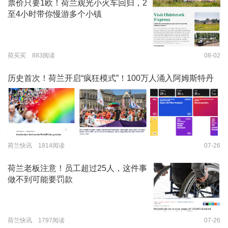
票价只要1欧！荷兰观光小火车回归，2
至4小时带你慢游多个小镇
荷买买 883阅读
08-02
历史首次！荷兰开启“疯狂模式”！100万人涌入阿姆斯特丹
荷兰快讯 1814阅读
07-26
荷兰老板注意！员工超过25人，这件事
做不到可能要罚款
荷兰快讯 1797阅读
07-26