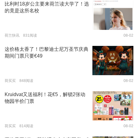
比利时18岁公主要来荷兰读大学了！选
的竟是这所名校
荷兰快讯 831阅读
08-02
这价格太香了！巴黎迪士尼万圣节庆典
期间门票只要€49
荷买买 848阅读
08-02
Kruidvat又送福利！花€5，解锁2张动
物园半价门票
荷买买 814阅读
08-02