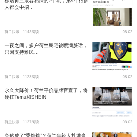
移居荷兰最容易踩的7个坑，第4个很多
人都会中招…
荷兰快讯 1143阅读
08-02
一夜之间，多户荷兰民宅被喷满脏话，
只因支持难民…
荷兰快讯 1123阅读
08-02
永久大降价！荷兰平价品牌官宣了，将
硬扛Temu和SHEIN
荷兰快讯 1137阅读
08-02
突然成了“香饽饽”？荷兰年轻人扎堆当