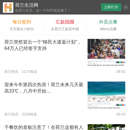
荷兰生活网
立即打开
下拉刷新
在荷兰生活，这一个APP就足够了！
每日签到
汇款回国
外卖点餐
天天签出小积分
从荷兰汇款至中国
iMenu点餐
荷兰突然冒出一个“移民大遣返计划”，
64万人已经签字支持
荷兰快讯 2137阅读
08-02
迎来今年第四次热浪！荷兰未来几天最
高33℃，八月中开始…
荷兰快讯 2298阅读
08-02
干餐饮的老板注意了！在荷兰这都有人