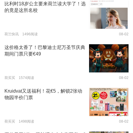
比利时18岁公主要来荷兰读大学了！选
的竟是这所名校
荷兰快讯 1496阅读
08-02
这价格太香了！巴黎迪士尼万圣节庆典
期间门票只要€49
荷买买 1574阅读
08-02
Kruidvat又送福利！花€5，解锁2张动
物园半价门票
荷买买 1498阅读
08-02