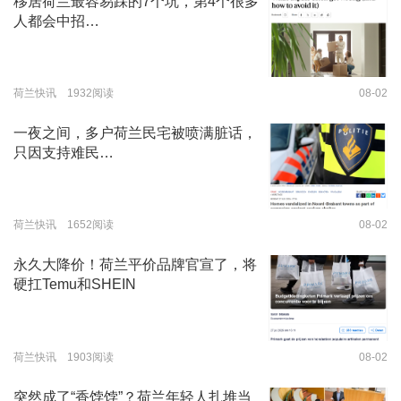
移居荷兰最容易踩的7个坑，第4个很多
人都会中招…
荷兰快讯 1932阅读
08-02
一夜之间，多户荷兰民宅被喷满脏话，
只因支持难民…
荷兰快讯 1652阅读
08-02
永久大降价！荷兰平价品牌官宣了，将
硬扛Temu和SHEIN
荷兰快讯 1903阅读
08-02
突然成了“香饽饽”？荷兰年轻人扎堆当