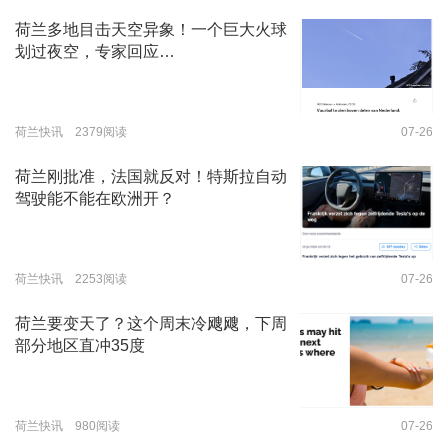
荷兰多地目击天空异象！一个巨大火球
划过夜空，专家回应…
荷兰快讯 2379阅读
07-26
荷兰刚批准，法国就反对！特斯拉自动
驾驶能不能在欧洲开？
荷兰快讯 2253阅读
07-26
荷兰要变天了？这个周末冷飕飕，下周
部分地区直冲35度
荷兰快讯 980阅读
07-26