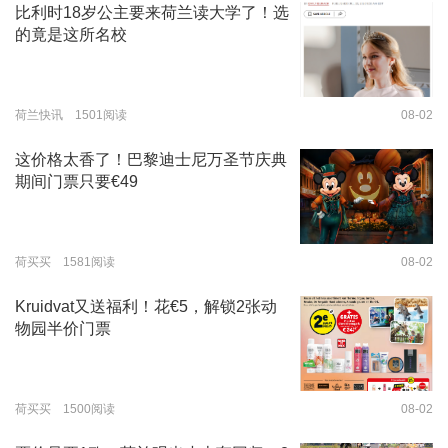
比利时18岁公主要来荷兰读大学了！选
的竟是这所名校
荷兰快讯 1501阅读
08-02
这价格太香了！巴黎迪士尼万圣节庆典
期间门票只要€49
荷买买 1581阅读
08-02
Kruidvat又送福利！花€5，解锁2张动
物园半价门票
荷买买 1500阅读
08-02