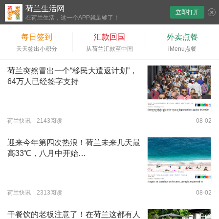
荷兰生活网
立即打开
下拉刷新
在荷兰生活，这一个APP就足够了！
每日签到
汇款回国
外卖点餐
天天签出小积分
从荷兰汇款至中国
iMenu点餐
荷兰突然冒出一个“移民大遣返计划”，
64万人已经签字支持
荷兰快讯 2143阅读
08-02
迎来今年第四次热浪！荷兰未来几天最
高33℃，八月中开始…
荷兰快讯 2313阅读
08-02
干餐饮的老板注意了！在荷兰这都有人