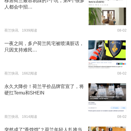
移居荷兰最容易踩的7个坑，第4个很多
人都会中招…
荷兰快讯 1939阅读
08-02
一夜之间，多户荷兰民宅被喷满脏话，
只因支持难民…
荷兰快讯 1662阅读
08-02
永久大降价！荷兰平价品牌官宣了，将
硬扛Temu和SHEIN
荷兰快讯 1914阅读
08-02
突然成了“香饽饽”？荷兰年轻人扎堆当