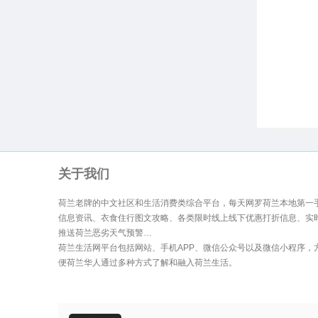
生
关于我们
荷兰老牌的中文社区和生活消费类综合平台，每天网罗荷兰本地第一
信息资讯、衣食住行图文攻略、各类限时线上线下优惠打折信息、实
活
推送荷兰恶劣天气预警…
荷兰生活网平台包括网站、手机APP、微信公众号以及微信小程序，
便荷兰华人通过多种方式了解和融入荷兰生活。