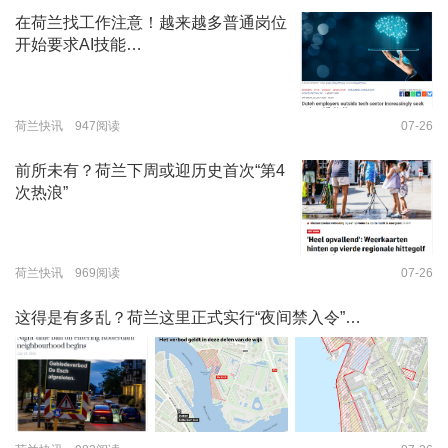
在荷兰找工作注意！越来越多普通岗位
开始要求AI技能…
荷兰快讯 947阅读
07-26
前所未有？荷兰下周或迎历史首次“第4
次热浪”
荷兰快讯 969阅读
07-26
这得是有多乱？荷兰这里正式实行“夜间禁入令”…