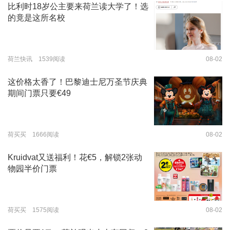
比利时18岁公主要来荷兰读大学了！选
的竟是这所名校
荷兰快讯 1539阅读
08-02
这价格太香了！巴黎迪士尼万圣节庆典
期间门票只要€49
荷买买 1666阅读
08-02
Kruidvat又送福利！花€5，解锁2张动
物园半价门票
荷买买 1575阅读
08-02