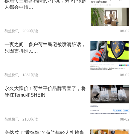
移居荷兰最容易踩的7个坑，第4个很多
人都会中招…
荷兰快讯 2099阅读
08-02
一夜之间，多户荷兰民宅被喷满脏话，
只因支持难民…
荷兰快讯 1861阅读
08-02
永久大降价！荷兰平价品牌官宣了，将
硬扛Temu和SHEIN
荷兰快讯 2108阅读
08-02
突然成了“香饽饽”？荷兰年轻人扎堆当