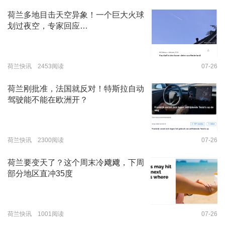
荷兰多地目击天空异象！一个巨大火球
划过夜空，专家回应…
荷兰快讯 2453阅读
07-26
荷兰刚批准，法国就反对！特斯拉自动
驾驶能不能在欧洲开？
荷兰快讯 2300阅读
07-26
荷兰要变天了？这个周末冷飕飕，下周
部分地区直冲35度
荷兰快讯 1001阅读
07-26