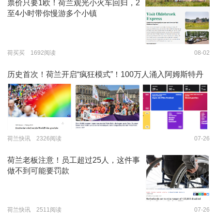
票价只要1欧！荷兰观光小火车回归，2
至4小时带你慢游多个小镇
荷买买 1692阅读
08-02
历史首次！荷兰开启“疯狂模式”！100万人涌入阿姆斯特丹
荷兰快讯 2326阅读
07-26
荷兰老板注意！员工超过25人，这件事
做不到可能要罚款
荷兰快讯 2511阅读
07-26