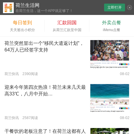
荷兰生活网
立即打开
下拉刷新
在荷兰生活，这一个APP就足够了！
每日签到
汇款回国
外卖点餐
天天签出小积分
从荷兰汇款至中国
iMenu点餐
荷兰突然冒出一个“移民大遣返计划”，
64万人已经签字支持
荷兰快讯 2390阅读
08-02
迎来今年第四次热浪！荷兰未来几天最
高33℃，八月中开始…
荷兰快讯 2587阅读
08-02
干餐饮的老板注意了！在荷兰这都有人