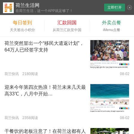
荷兰生活网
立即打开
下拉刷新
在荷兰生活，这一个APP就足够了！
每日签到
汇款回国
外卖点餐
天天签出小积分
从荷兰汇款至中国
iMenu点餐
荷兰突然冒出一个“移民大遣返计划”，
64万人已经签字支持
荷兰快讯 2180阅读
08-02
迎来今年第四次热浪！荷兰未来几天最
高33℃，八月中开始…
荷兰快讯 2358阅读
08-02
干餐饮的老板注意了！在荷兰这都有人