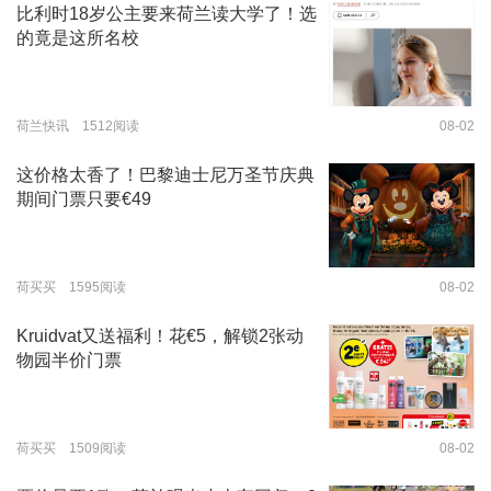
比利时18岁公主要来荷兰读大学了！选
的竟是这所名校
荷兰快讯 1512阅读
08-02
这价格太香了！巴黎迪士尼万圣节庆典
期间门票只要€49
荷买买 1595阅读
08-02
Kruidvat又送福利！花€5，解锁2张动
物园半价门票
荷买买 1509阅读
08-02