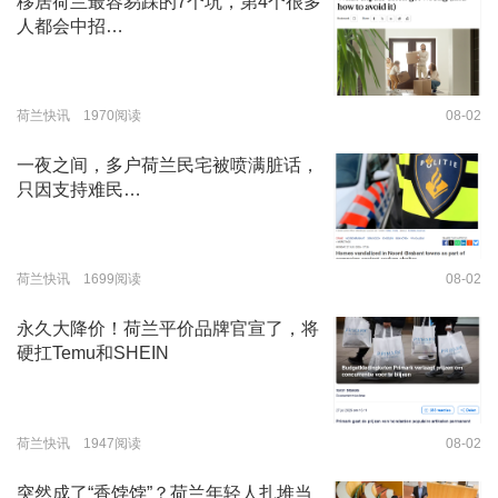
移居荷兰最容易踩的7个坑，第4个很多
人都会中招…
荷兰快讯 1970阅读
08-02
一夜之间，多户荷兰民宅被喷满脏话，
只因支持难民…
荷兰快讯 1699阅读
08-02
永久大降价！荷兰平价品牌官宣了，将
硬扛Temu和SHEIN
荷兰快讯 1947阅读
08-02
突然成了“香饽饽”？荷兰年轻人扎堆当