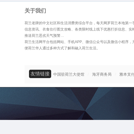
关于我们
荷兰老牌的中文社区和生活消费类综合平台，每天网罗荷兰本地第一
信息资讯、衣食住行图文攻略、各类限时线上线下优惠打折信息、实
推送荷兰恶劣天气预警…
荷兰生活网平台包括网站、手机APP、微信公众号以及微信小程序，
便荷兰华人通过多种方式了解和融入荷兰生活。
友情链接
/
/
中国驻荷兰大使馆
海牙商务局
雅本支