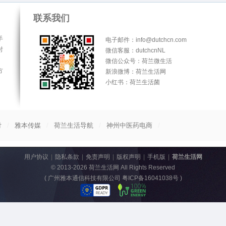
联系我们
手
电子邮件：info@dutchcn.com
时
微信客服：dutchcnNL
微信公众号：荷兰微生活
方
新浪微博：荷兰生活网
小红书：荷兰生活菌
/
/
/
/
付
雅本传媒
荷兰生活导航
神州中医药电商
用户协议
|
隐私条款
|
免责声明
|
版权声明
|
手机版
|
荷兰生活网
© 2013-2026
荷兰生活网
All Rights Reserved
(
广州雅本通信科技有限公司 粤ICP备16041038号
)