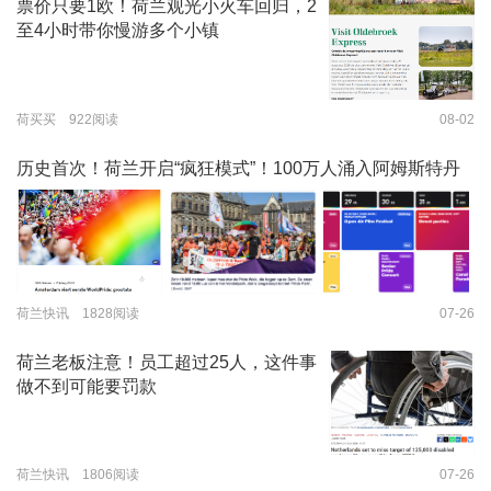
票价只要1欧！荷兰观光小火车回归，2
至4小时带你慢游多个小镇
荷买买 922阅读
08-02
历史首次！荷兰开启“疯狂模式”！100万人涌入阿姆斯特丹
荷兰快讯 1828阅读
07-26
荷兰老板注意！员工超过25人，这件事
做不到可能要罚款
荷兰快讯 1806阅读
07-26