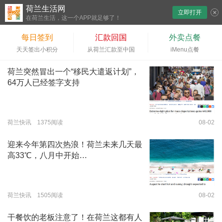
荷兰生活网
立即打开
下拉刷新
在荷兰生活，这一个APP就足够了！
每日签到
汇款回国
外卖点餐
天天签出小积分
从荷兰汇款至中国
iMenu点餐
荷兰突然冒出一个“移民大遣返计划”，
64万人已经签字支持
荷兰快讯 1375阅读
08-02
迎来今年第四次热浪！荷兰未来几天最
高33℃，八月中开始…
荷兰快讯 1505阅读
08-02
干餐饮的老板注意了！在荷兰这都有人