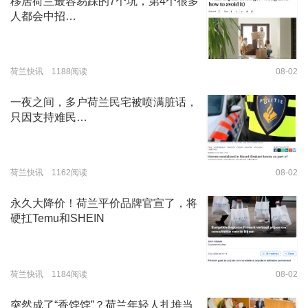
移居荷兰最容易踩的7个坑，第4个很多
人都会中招…
荷兰快讯 1188阅读
08-02
一夜之间，多户荷兰民宅被喷满脏话，
只因支持难民…
荷兰快讯 1162阅读
08-02
永久大降价！荷兰平价品牌官宣了，将
硬扛Temu和SHEIN
荷兰快讯 1184阅读
08-02
突然成了“香饽饽”？荷兰年轻人扎堆当