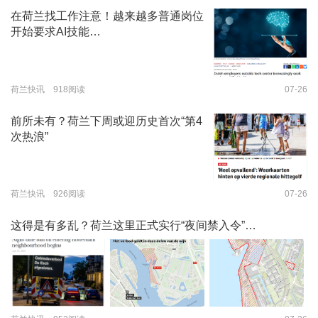
在荷兰找工作注意！越来越多普通岗位
开始要求AI技能…
荷兰快讯 918阅读
07-26
前所未有？荷兰下周或迎历史首次“第4
次热浪”
荷兰快讯 926阅读
07-26
这得是有多乱？荷兰这里正式实行“夜间禁入令”…