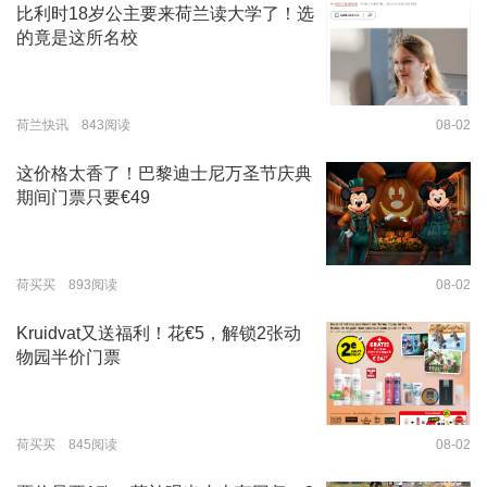
比利时18岁公主要来荷兰读大学了！选
的竟是这所名校
荷兰快讯 843阅读
08-02
这价格太香了！巴黎迪士尼万圣节庆典
期间门票只要€49
荷买买 893阅读
08-02
Kruidvat又送福利！花€5，解锁2张动
物园半价门票
荷买买 845阅读
08-02