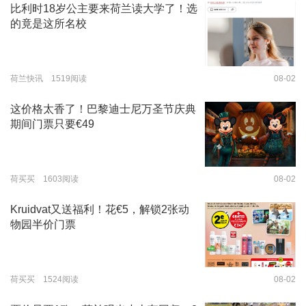
比利时18岁公主要来荷兰读大学了！选
的竟是这所名校
荷兰快讯 1519阅读
08-02
这价格太香了！巴黎迪士尼万圣节庆典
期间门票只要€49
荷买买 1603阅读
08-02
Kruidvat又送福利！花€5，解锁2张动
物园半价门票
荷买买 1524阅读
08-02