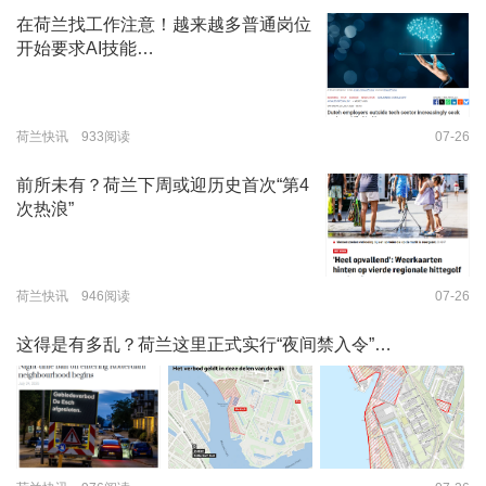
在荷兰找工作注意！越来越多普通岗位
开始要求AI技能…
荷兰快讯 933阅读
07-26
前所未有？荷兰下周或迎历史首次“第4
次热浪”
荷兰快讯 946阅读
07-26
这得是有多乱？荷兰这里正式实行“夜间禁入令”…