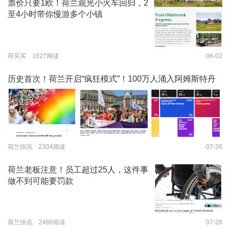
票价只要1欧！荷兰观光小火车回归，2
至4小时带你慢游多个小镇
荷买买 1627阅读
08-02
历史首次！荷兰开启“疯狂模式”！100万人涌入阿姆斯特丹
荷兰快讯 2304阅读
07-26
荷兰老板注意！员工超过25人，这件事
做不到可能要罚款
荷兰快讯 2486阅读
07-26