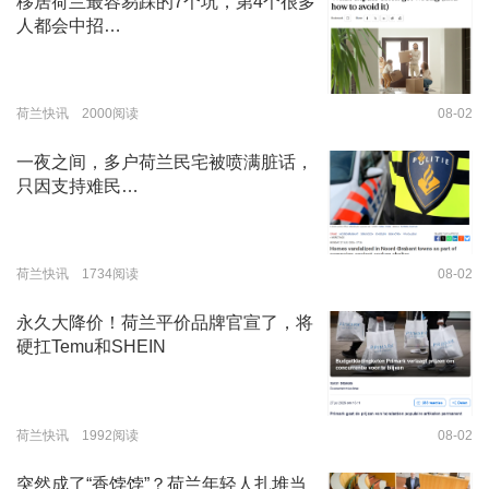
移居荷兰最容易踩的7个坑，第4个很多
人都会中招…
荷兰快讯 2000阅读
08-02
一夜之间，多户荷兰民宅被喷满脏话，
只因支持难民…
荷兰快讯 1734阅读
08-02
永久大降价！荷兰平价品牌官宣了，将
硬扛Temu和SHEIN
荷兰快讯 1992阅读
08-02
突然成了“香饽饽”？荷兰年轻人扎堆当