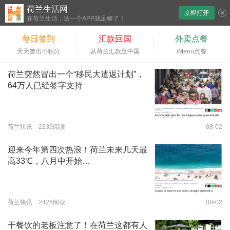
荷兰生活网
立即打开
下拉刷新
在荷兰生活，这一个APP就足够了！
每日签到
汇款回国
外卖点餐
天天签出小积分
从荷兰汇款至中国
iMenu点餐
荷兰突然冒出一个“移民大遣返计划”，
64万人已经签字支持
荷兰快讯 2239阅读
08-02
迎来今年第四次热浪！荷兰未来几天最
高33℃，八月中开始…
荷兰快讯 2426阅读
08-02
干餐饮的老板注意了！在荷兰这都有人