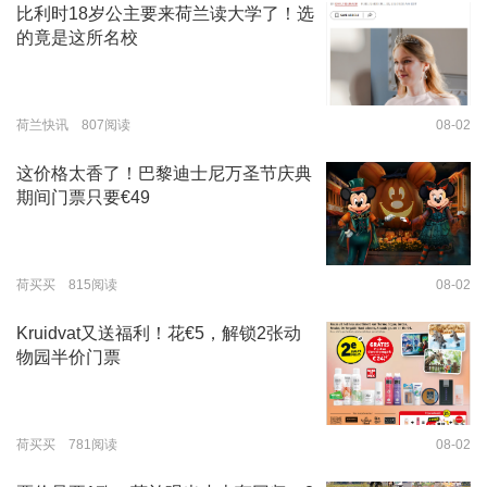
比利时18岁公主要来荷兰读大学了！选
的竟是这所名校
荷兰快讯 807阅读
08-02
这价格太香了！巴黎迪士尼万圣节庆典
期间门票只要€49
荷买买 815阅读
08-02
Kruidvat又送福利！花€5，解锁2张动
物园半价门票
荷买买 781阅读
08-02