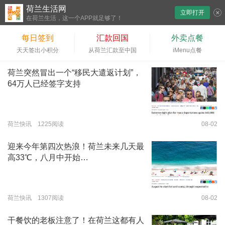
荷兰生活网
立即打开
下拉刷新
在荷兰生活，这一个APP就足够了！
每日签到
汇款回国
外卖点餐
天天签出小积分
从荷兰汇款至中国
iMenu点餐
荷兰突然冒出一个“移民大遣返计划”，
64万人已经签字支持
荷兰快讯 1225阅读
08-02
迎来今年第四次热浪！荷兰未来几天最
高33℃，八月中开始…
荷兰快讯 1307阅读
08-02
干餐饮的老板注意了！在荷兰这都有人