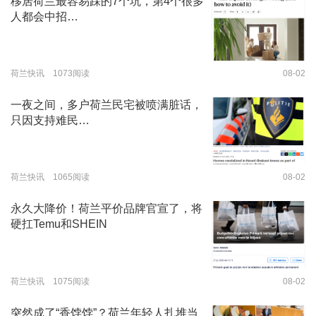
移居荷兰最容易踩的7个坑，第4个很多
人都会中招…
荷兰快讯 1073阅读
08-02
一夜之间，多户荷兰民宅被喷满脏话，
只因支持难民…
荷兰快讯 1065阅读
08-02
永久大降价！荷兰平价品牌官宣了，将
硬扛Temu和SHEIN
荷兰快讯 1075阅读
08-02
突然成了“香饽饽”？荷兰年轻人扎堆当