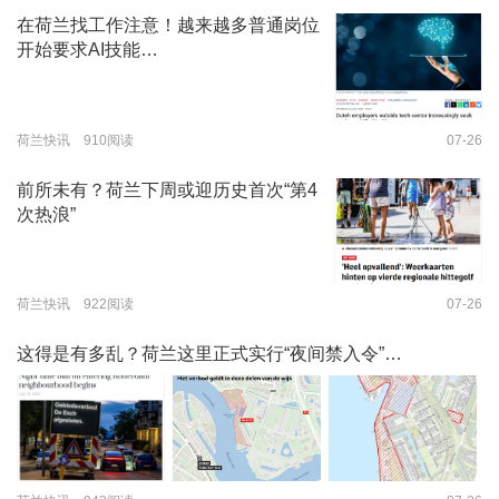
在荷兰找工作注意！越来越多普通岗位
开始要求AI技能…
荷兰快讯 910阅读
07-26
前所未有？荷兰下周或迎历史首次“第4
次热浪”
荷兰快讯 922阅读
07-26
这得是有多乱？荷兰这里正式实行“夜间禁入令”…