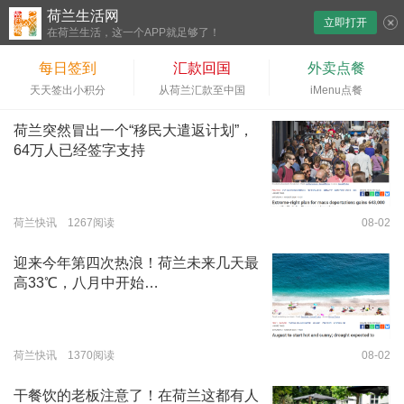
荷兰生活网
立即打开
下拉刷新
在荷兰生活，这一个APP就足够了！
每日签到
汇款回国
外卖点餐
天天签出小积分
从荷兰汇款至中国
iMenu点餐
荷兰突然冒出一个“移民大遣返计划”，
64万人已经签字支持
荷兰快讯 1267阅读
08-02
迎来今年第四次热浪！荷兰未来几天最
高33℃，八月中开始…
荷兰快讯 1370阅读
08-02
干餐饮的老板注意了！在荷兰这都有人