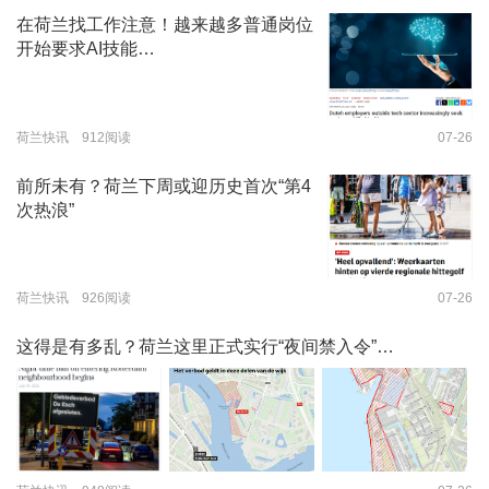
在荷兰找工作注意！越来越多普通岗位
开始要求AI技能…
荷兰快讯 912阅读
07-26
前所未有？荷兰下周或迎历史首次“第4
次热浪”
荷兰快讯 926阅读
07-26
这得是有多乱？荷兰这里正式实行“夜间禁入令”…