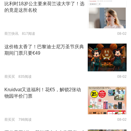
比利时18岁公主要来荷兰读大学了！选
的竟是这所名校
荷兰快讯 817阅读
08-02
这价格太香了！巴黎迪士尼万圣节庆典
期间门票只要€49
荷买买 835阅读
08-02
Kruidvat又送福利！花€5，解锁2张动
物园半价门票
荷买买 798阅读
08-02