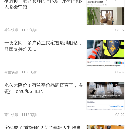
移居荷兰最容易踩的7个坑，第4个很多
人都会中招…
荷兰快讯 1109阅读
08-02
一夜之间，多户荷兰民宅被喷满脏话，
只因支持难民…
荷兰快讯 1101阅读
08-02
永久大降价！荷兰平价品牌官宣了，将
硬扛Temu和SHEIN
荷兰快讯 1118阅读
08-02
突然成了“香饽饽”？荷兰年轻人扎堆当