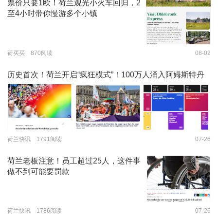
票价只要1欧！荷兰观光小火车回归，2
至4小时带你慢游多个小镇
荷买买 870阅读
08-02
历史首次！荷兰开启“疯狂模式”！100万人涌入阿姆斯特丹
荷兰快讯 1791阅读
07-26
荷兰老板注意！员工超过25人，这件事
做不到可能要罚款
荷兰快讯 1786阅读
07-26