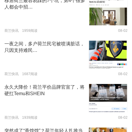
移居荷兰最容易踩的7个坑，第4个很多
人都会中招…
荷兰快讯 1959阅读
08-02
一夜之间，多户荷兰民宅被喷满脏话，
只因支持难民…
荷兰快讯 1687阅读
08-02
永久大降价！荷兰平价品牌官宣了，将
硬扛Temu和SHEIN
荷兰快讯 1939阅读
08-02
突然成了“香饽饽”？荷兰年轻人扎堆当