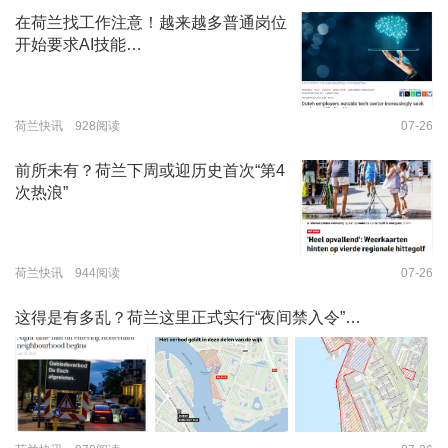
在荷兰找工作注意！越来越多普通岗位
开始要求AI技能…
荷兰快讯 928阅读
07-26
前所未有？荷兰下周或迎历史首次“第4
次热浪”
荷兰快讯 944阅读
07-26
这得是有多乱？荷兰这里正式实行“夜间禁入令”…