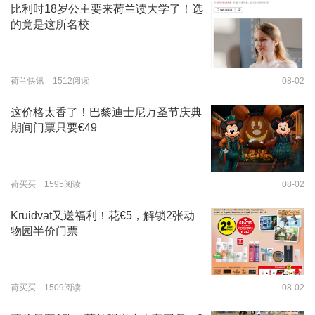
比利时18岁公主要来荷兰读大学了！选
的竟是这所名校
荷兰快讯 1512阅读
08-02
这价格太香了！巴黎迪士尼万圣节庆典
期间门票只要€49
荷买买 1595阅读
08-02
Kruidvat又送福利！花€5，解锁2张动
物园半价门票
荷买买 1509阅读
08-02