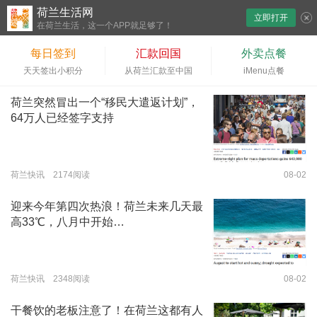
荷兰生活网
立即打开
下拉刷新
在荷兰生活，这一个APP就足够了！
每日签到
汇款回国
外卖点餐
天天签出小积分
从荷兰汇款至中国
iMenu点餐
荷兰突然冒出一个“移民大遣返计划”，
64万人已经签字支持
荷兰快讯 2174阅读
08-02
迎来今年第四次热浪！荷兰未来几天最
高33℃，八月中开始…
荷兰快讯 2348阅读
08-02
干餐饮的老板注意了！在荷兰这都有人