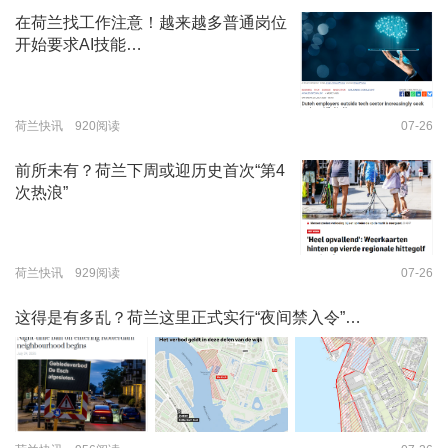
在荷兰找工作注意！越来越多普通岗位
开始要求AI技能…
荷兰快讯 920阅读
07-26
前所未有？荷兰下周或迎历史首次“第4
次热浪”
荷兰快讯 929阅读
07-26
这得是有多乱？荷兰这里正式实行“夜间禁入令”…