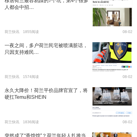
移居荷兰最容易踩的7个坑，第4个很多
人都会中招…
荷兰快讯 1855阅读
08-02
一夜之间，多户荷兰民宅被喷满脏话，
只因支持难民…
荷兰快讯 1574阅读
08-02
永久大降价！荷兰平价品牌官宣了，将
硬扛Temu和SHEIN
荷兰快讯 1836阅读
08-02
突然成了“香饽饽”？荷兰年轻人扎堆当