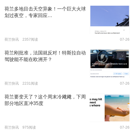
荷兰多地目击天空异象！一个巨大火球
划过夜空，专家回应…
荷兰快讯 2357阅读
07-26
荷兰刚批准，法国就反对！特斯拉自动
驾驶能不能在欧洲开？
荷兰快讯 2231阅读
07-26
荷兰要变天了？这个周末冷飕飕，下周
部分地区直冲35度
荷兰快讯 975阅读
07-26