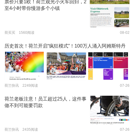
票价只要1欧！荷兰观光小火车回归，2
至4小时带你慢游多个小镇
荷买买 1560阅读
08-02
历史首次！荷兰开启“疯狂模式”！100万人涌入阿姆斯特丹
荷兰快讯 2249阅读
07-26
荷兰老板注意！员工超过25人，这件事
做不到可能要罚款
荷兰快讯 2435阅读
07-26