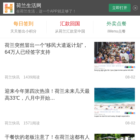
荷兰生活网
立即打开
下拉刷新
在荷兰生活，这一个APP就足够了！
每日签到
汇款回国
外卖点餐
天天签出小积分
从荷兰汇款至中国
iMenu点餐
荷兰突然冒出一个“移民大遣返计划”，
64万人已经签字支持
荷兰快讯 1439阅读
08-02
迎来今年第四次热浪！荷兰未来几天最
高33℃，八月中开始…
荷兰快讯 1571阅读
08-02
干餐饮的老板注意了！在荷兰这都有人