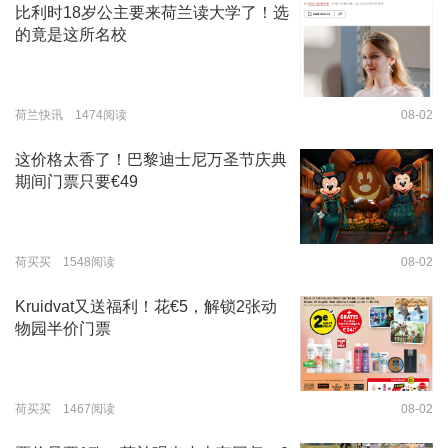
比利时18岁公主要来荷兰读大学了！选
的竟是这所名校
荷兰快讯 1474阅读
08-02
这价格太香了！巴黎迪士尼万圣节庆典
期间门票只要€49
荷买买 1548阅读
08-02
Kruidvat又送福利！花€5，解锁2张动
物园半价门票
荷买买 1467阅读
08-02