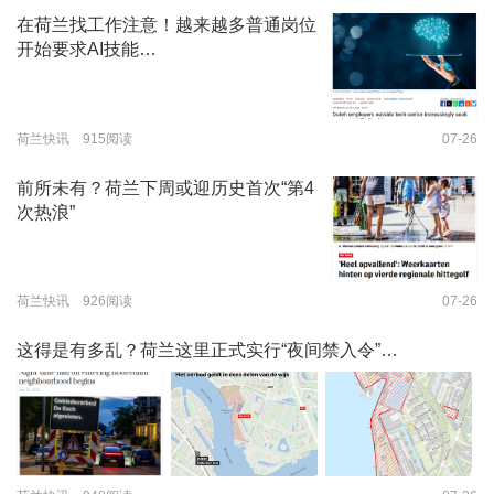
在荷兰找工作注意！越来越多普通岗位
开始要求AI技能…
荷兰快讯 915阅读
07-26
前所未有？荷兰下周或迎历史首次“第4
次热浪”
荷兰快讯 926阅读
07-26
这得是有多乱？荷兰这里正式实行“夜间禁入令”…