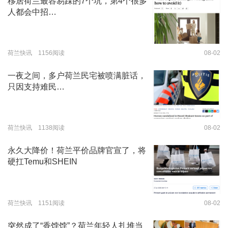
移居荷兰最容易踩的7个坑，第4个很多
人都会中招…
荷兰快讯 1156阅读
08-02
一夜之间，多户荷兰民宅被喷满脏话，
只因支持难民…
荷兰快讯 1138阅读
08-02
永久大降价！荷兰平价品牌官宣了，将
硬扛Temu和SHEIN
荷兰快讯 1151阅读
08-02
突然成了“香饽饽”？荷兰年轻人扎堆当