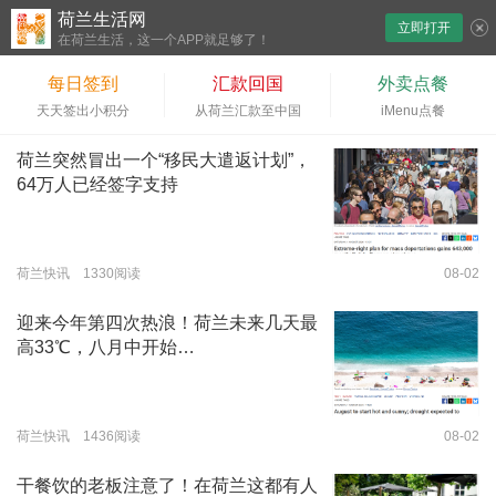
荷兰生活网
立即打开
下拉刷新
在荷兰生活，这一个APP就足够了！
每日签到
汇款回国
外卖点餐
天天签出小积分
从荷兰汇款至中国
iMenu点餐
荷兰突然冒出一个“移民大遣返计划”，
64万人已经签字支持
荷兰快讯 1330阅读
08-02
迎来今年第四次热浪！荷兰未来几天最
高33℃，八月中开始…
荷兰快讯 1436阅读
08-02
干餐饮的老板注意了！在荷兰这都有人