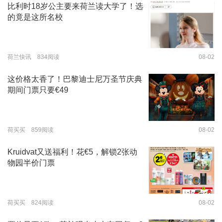
比利时18岁公主要来荷兰读大学了！选
的竟是这所名校
荷兰快讯 834阅读
08-02
这价格太香了！巴黎迪士尼万圣节庆典
期间门票只要€49
荷买买 859阅读
08-02
Kruidvat又送福利！花€5，解锁2张动
物园半价门票
荷买买 824阅读
08-02