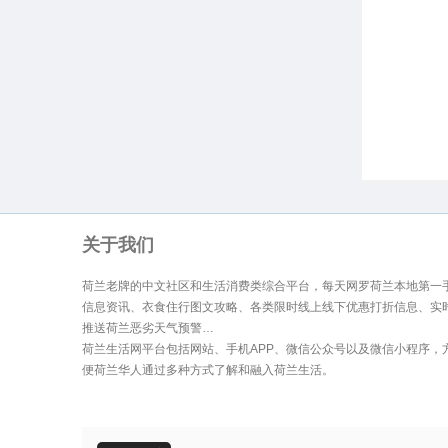
生
关于我们
荷兰老牌的中文社区和生活消费类综合平台，每天网罗荷兰本地第一
信息资讯、衣食住行图文攻略、各类限时线上线下优惠打折信息、实
活
推送荷兰恶劣天气预警…
荷兰生活网平台包括网站、手机APP、微信公众号以及微信小程序，
便荷兰华人通过多种方式了解和融入荷兰生活。