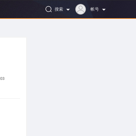
搜索
帐号
:03