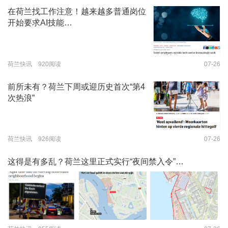
在荷兰找工作注意！越来越多普通岗位
开始要求AI技能…
荷兰快讯 920阅读
07-26
前所未有？荷兰下周或迎历史首次“第4
次热浪”
荷兰快讯 926阅读
07-26
这得是有多乱？荷兰这里正式实行“夜间禁入令”…