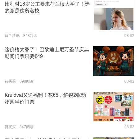
比利时18岁公主要来荷兰读大学了！选
的竟是这所名校
荷兰快讯 843阅读
08-02
这价格太香了！巴黎迪士尼万圣节庆典
期间门票只要€49
荷买买 898阅读
08-02
Kruidvat又送福利！花€5，解锁2张动
物园半价门票
荷买买 847阅读
08-02