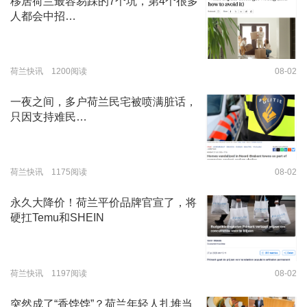
移居荷兰最容易踩的7个坑，第4个很多
人都会中招…
荷兰快讯 1200阅读
08-02
一夜之间，多户荷兰民宅被喷满脏话，
只因支持难民…
荷兰快讯 1175阅读
08-02
永久大降价！荷兰平价品牌官宣了，将
硬扛Temu和SHEIN
荷兰快讯 1197阅读
08-02
突然成了“香饽饽”？荷兰年轻人扎堆当