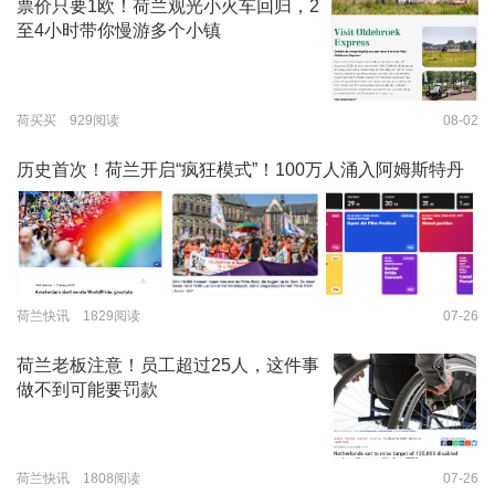
票价只要1欧！荷兰观光小火车回归，2
至4小时带你慢游多个小镇
荷买买 929阅读
08-02
历史首次！荷兰开启“疯狂模式”！100万人涌入阿姆斯特丹
荷兰快讯 1829阅读
07-26
荷兰老板注意！员工超过25人，这件事
做不到可能要罚款
荷兰快讯 1808阅读
07-26