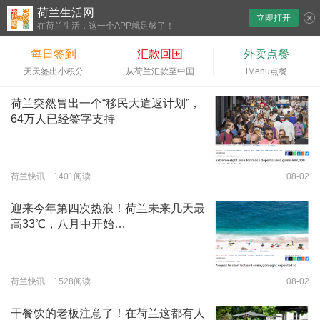
荷兰生活网
立即打开
下拉刷新
在荷兰生活，这一个APP就足够了！
每日签到
汇款回国
外卖点餐
天天签出小积分
从荷兰汇款至中国
iMenu点餐
荷兰突然冒出一个“移民大遣返计划”，
64万人已经签字支持
荷兰快讯 1401阅读
08-02
迎来今年第四次热浪！荷兰未来几天最
高33℃，八月中开始…
荷兰快讯 1528阅读
08-02
干餐饮的老板注意了！在荷兰这都有人