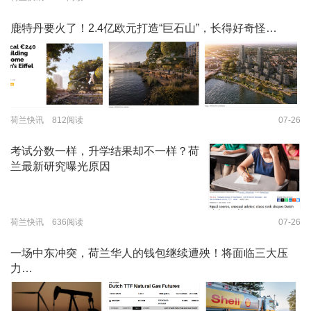
鹿特丹要火了！2.4亿欧元打造“巨石山”，长得好奇怪…
荷兰快讯 812阅读
07-26
考试分数一样，升学结果却不一样？荷
兰最新研究曝光原因
荷兰快讯 636阅读
07-26
一场中东冲突，荷兰华人的钱包继续遭殃！将面临三大压
力…