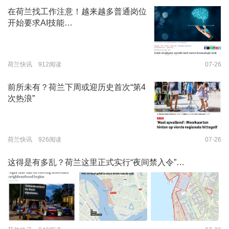
在荷兰找工作注意！越来越多普通岗位
开始要求AI技能…
荷兰快讯 912阅读
07-26
前所未有？荷兰下周或迎历史首次“第4
次热浪”
荷兰快讯 926阅读
07-26
这得是有多乱？荷兰这里正式实行“夜间禁入令”…