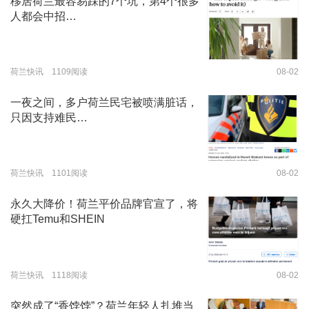
移居荷兰最容易踩的7个坑，第4个很多
人都会中招…
荷兰快讯 1109阅读
08-02
一夜之间，多户荷兰民宅被喷满脏话，
只因支持难民…
荷兰快讯 1101阅读
08-02
永久大降价！荷兰平价品牌官宣了，将
硬扛Temu和SHEIN
荷兰快讯 1118阅读
08-02
突然成了“香饽饽”？荷兰年轻人扎堆当