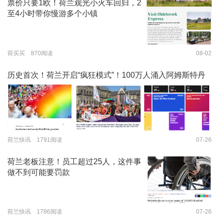
票价只要1欧！荷兰观光小火车回归，2
至4小时带你慢游多个小镇
荷买买 870阅读
08-02
历史首次！荷兰开启“疯狂模式”！100万人涌入阿姆斯特丹
荷兰快讯 1791阅读
07-26
荷兰老板注意！员工超过25人，这件事
做不到可能要罚款
荷兰快讯 1786阅读
07-26