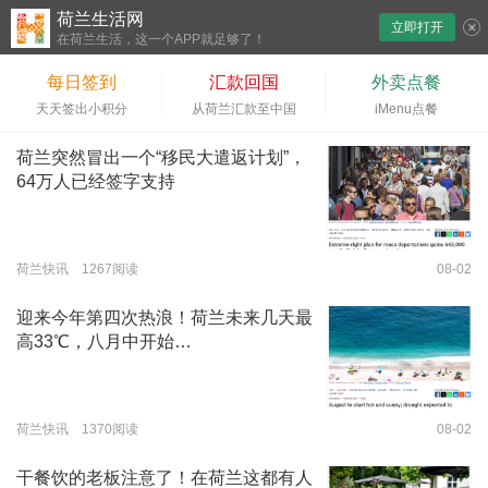
荷兰生活网
立即打开
下拉刷新
在荷兰生活，这一个APP就足够了！
每日签到
汇款回国
外卖点餐
天天签出小积分
从荷兰汇款至中国
iMenu点餐
荷兰突然冒出一个“移民大遣返计划”，
64万人已经签字支持
荷兰快讯 1267阅读
08-02
迎来今年第四次热浪！荷兰未来几天最
高33℃，八月中开始…
荷兰快讯 1370阅读
08-02
干餐饮的老板注意了！在荷兰这都有人