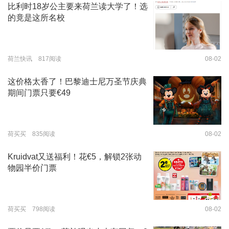
比利时18岁公主要来荷兰读大学了！选
的竟是这所名校
荷兰快讯 817阅读
08-02
这价格太香了！巴黎迪士尼万圣节庆典
期间门票只要€49
荷买买 835阅读
08-02
Kruidvat又送福利！花€5，解锁2张动
物园半价门票
荷买买 798阅读
08-02