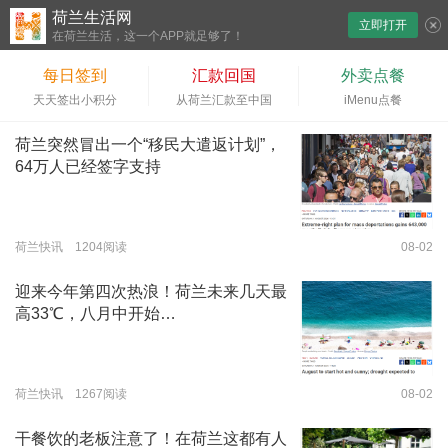
荷兰生活网
立即打开
下拉刷新
在荷兰生活，这一个APP就足够了！
每日签到
汇款回国
外卖点餐
天天签出小积分
从荷兰汇款至中国
iMenu点餐
荷兰突然冒出一个“移民大遣返计划”，
64万人已经签字支持
荷兰快讯 1204阅读
08-02
迎来今年第四次热浪！荷兰未来几天最
高33℃，八月中开始…
荷兰快讯 1267阅读
08-02
干餐饮的老板注意了！在荷兰这都有人