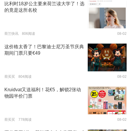
比利时18岁公主要来荷兰读大学了！选
的竟是这所名校
荷兰快讯 806阅读
08-02
这价格太香了！巴黎迪士尼万圣节庆典
期间门票只要€49
荷买买 804阅读
08-02
Kruidvat又送福利！花€5，解锁2张动
物园半价门票
荷买买 778阅读
08-02