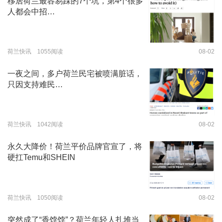
移居荷兰最容易踩的7个坑，第4个很多
人都会中招…
荷兰快讯 1055阅读
08-02
一夜之间，多户荷兰民宅被喷满脏话，
只因支持难民…
荷兰快讯 1042阅读
08-02
永久大降价！荷兰平价品牌官宣了，将
硬扛Temu和SHEIN
荷兰快讯 1050阅读
08-02
突然成了“香饽饽”？荷兰年轻人扎堆当