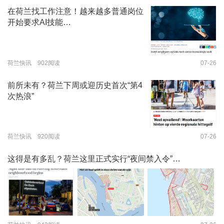
在荷兰找工作注意！越来越多普通岗位
开始要求AI技能…
荷兰快讯 902阅读
07-26
前所未有？荷兰下周或迎历史首次“第4
次热浪”
荷兰快讯 920阅读
07-26
这得是有多乱？荷兰这里正式实行“夜间禁入令”…