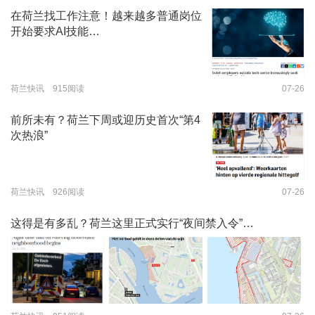
在荷兰找工作注意！越来越多普通岗位
开始要求AI技能…
荷兰快讯 915阅读
07-26
前所未有？荷兰下周或迎历史首次“第4
次热浪”
荷兰快讯 926阅读
07-26
这得是有多乱？荷兰这里正式实行“夜间禁入令”…