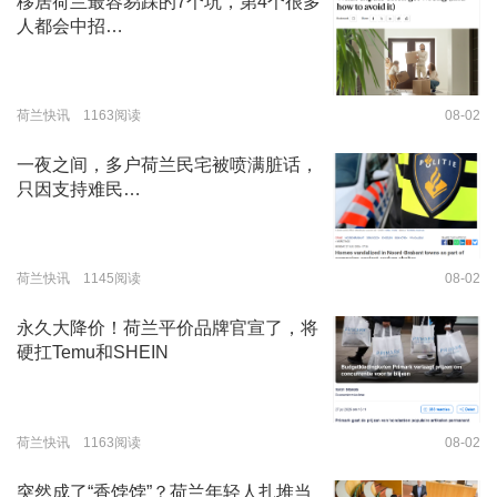
移居荷兰最容易踩的7个坑，第4个很多
人都会中招…
荷兰快讯 1163阅读
08-02
一夜之间，多户荷兰民宅被喷满脏话，
只因支持难民…
荷兰快讯 1145阅读
08-02
永久大降价！荷兰平价品牌官宣了，将
硬扛Temu和SHEIN
荷兰快讯 1163阅读
08-02
突然成了“香饽饽”？荷兰年轻人扎堆当