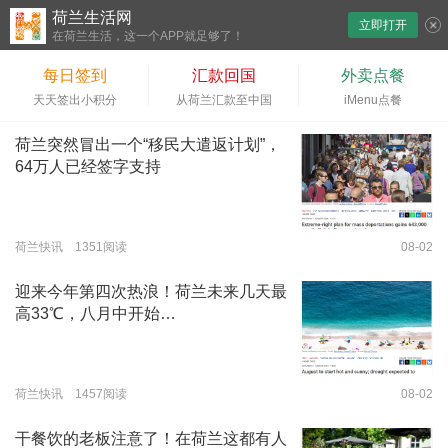
荷兰生活网
立即打开
下拉刷新
在荷兰生活，这一个APP就足够了！
每日签到
汇款回国
外卖点餐
天天签出小积分
从荷兰汇款至中国
iMenu点餐
荷兰突然冒出一个“移民大遣返计划”，
64万人已经签字支持
荷兰快讯 1351阅读
08-02
迎来今年第四次热浪！荷兰未来几天最
高33℃，八月中开始…
荷兰快讯 1457阅读
08-02
干餐饮的老板注意了！在荷兰这都有人