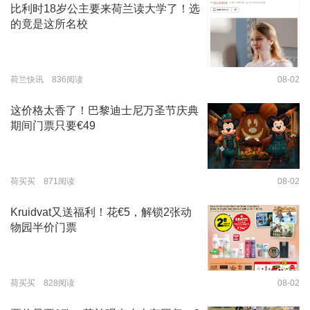
比利时18岁公主要来荷兰读大学了！选
的竟是这所名校
荷兰快讯 836阅读
08-02
这价格太香了！巴黎迪士尼万圣节庆典
期间门票只要€49
荷买买 871阅读
08-02
Kruidvat又送福利！花€5，解锁2张动
物园半价门票
荷买买 828阅读
08-02