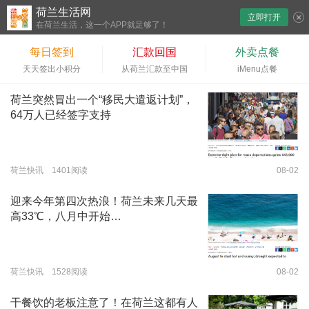
荷兰生活网
立即打开
下拉刷新
在荷兰生活，这一个APP就足够了！
每日签到
汇款回国
外卖点餐
天天签出小积分
从荷兰汇款至中国
iMenu点餐
荷兰突然冒出一个“移民大遣返计划”，
64万人已经签字支持
荷兰快讯 1401阅读
08-02
迎来今年第四次热浪！荷兰未来几天最
高33℃，八月中开始…
荷兰快讯 1528阅读
08-02
干餐饮的老板注意了！在荷兰这都有人