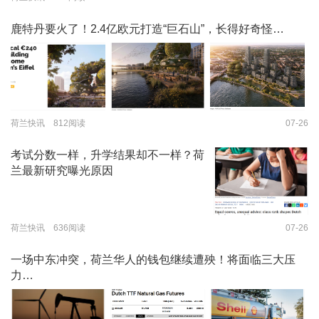
鹿特丹要火了！2.4亿欧元打造“巨石山”，长得好奇怪…
荷兰快讯 812阅读
07-26
考试分数一样，升学结果却不一样？荷
兰最新研究曝光原因
荷兰快讯 636阅读
07-26
一场中东冲突，荷兰华人的钱包继续遭殃！将面临三大压
力…