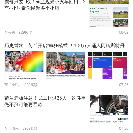
票价只要1欧！荷兰观光小火车回归，2
至4小时带你慢游多个小镇
荷买买 929阅读
08-02
历史首次！荷兰开启“疯狂模式”！100万人涌入阿姆斯特丹
荷兰快讯 1828阅读
07-26
荷兰老板注意！员工超过25人，这件事
做不到可能要罚款
荷兰快讯 1808阅读
07-26