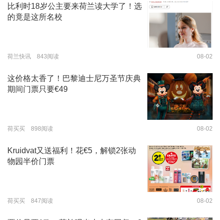
比利时18岁公主要来荷兰读大学了！选
的竟是这所名校
荷兰快讯 843阅读
08-02
这价格太香了！巴黎迪士尼万圣节庆典
期间门票只要€49
荷买买 898阅读
08-02
Kruidvat又送福利！花€5，解锁2张动
物园半价门票
荷买买 847阅读
08-02