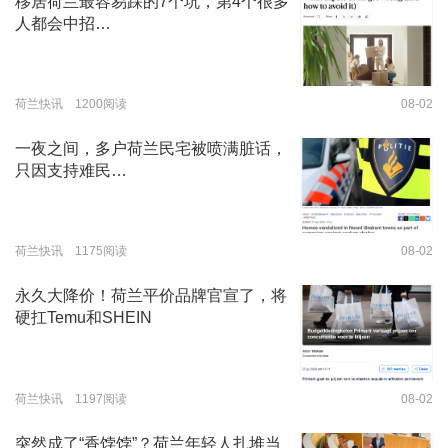
移居荷兰最容易踩的7个坑，第4个很多
人都会中招…
荷兰快讯 1200阅读
08-02
一夜之间，多户荷兰民宅被喷满脏话，
只因支持难民…
荷兰快讯 1175阅读
08-02
永久大降价！荷兰平价品牌官宣了，将
硬扛Temu和SHEIN
荷兰快讯 1197阅读
08-02
突然成了“香饽饽”？荷兰年轻人扎堆当