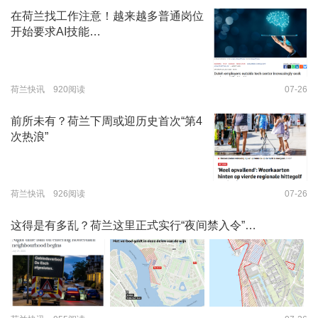
在荷兰找工作注意！越来越多普通岗位
开始要求AI技能…
荷兰快讯 920阅读
07-26
前所未有？荷兰下周或迎历史首次“第4
次热浪”
荷兰快讯 926阅读
07-26
这得是有多乱？荷兰这里正式实行“夜间禁入令”…