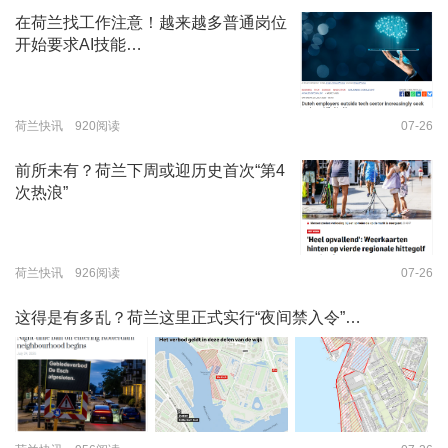
在荷兰找工作注意！越来越多普通岗位
开始要求AI技能…
荷兰快讯 920阅读
07-26
前所未有？荷兰下周或迎历史首次“第4
次热浪”
荷兰快讯 926阅读
07-26
这得是有多乱？荷兰这里正式实行“夜间禁入令”…