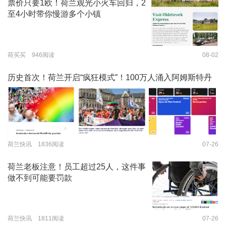
票价只要1欧！荷兰观光小火车回归，2
至4小时带你慢游多个小镇
荷买买 946阅读
08-02
历史首次！荷兰开启“疯狂模式”！100万人涌入阿姆斯特丹
荷兰快讯 1836阅读
07-26
荷兰老板注意！员工超过25人，这件事
做不到可能要罚款
荷兰快讯 1811阅读
07-26