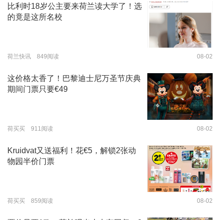
比利时18岁公主要来荷兰读大学了！选
的竟是这所名校
荷兰快讯 849阅读
08-02
这价格太香了！巴黎迪士尼万圣节庆典
期间门票只要€49
荷买买 911阅读
08-02
Kruidvat又送福利！花€5，解锁2张动
物园半价门票
荷买买 859阅读
08-02