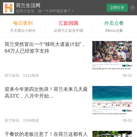
荷兰生活网
立即打开
下拉刷新
在荷兰生活，这一个APP就足够了！
每日签到
汇款回国
外卖点餐
天天签出小积分
从荷兰汇款至中国
iMenu点餐
荷兰突然冒出一个“移民大遣返计划”，
64万人已经签字支持
荷兰快讯 1411阅读
08-02
迎来今年第四次热浪！荷兰未来几天最
高33℃，八月中开始…
荷兰快讯 1549阅读
08-02
干餐饮的老板注意了！在荷兰这都有人