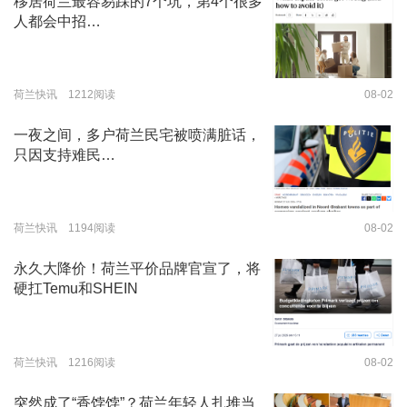
移居荷兰最容易踩的7个坑，第4个很多
人都会中招…
荷兰快讯 1212阅读
08-02
一夜之间，多户荷兰民宅被喷满脏话，
只因支持难民…
荷兰快讯 1194阅读
08-02
永久大降价！荷兰平价品牌官宣了，将
硬扛Temu和SHEIN
荷兰快讯 1216阅读
08-02
突然成了“香饽饽”？荷兰年轻人扎堆当