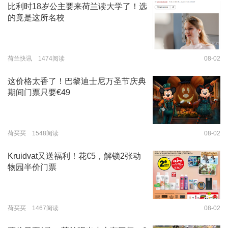
比利时18岁公主要来荷兰读大学了！选
的竟是这所名校
荷兰快讯 1474阅读
08-02
这价格太香了！巴黎迪士尼万圣节庆典
期间门票只要€49
荷买买 1548阅读
08-02
Kruidvat又送福利！花€5，解锁2张动
物园半价门票
荷买买 1467阅读
08-02