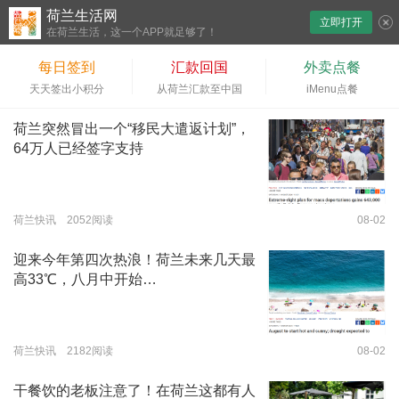
荷兰生活网
立即打开
下拉刷新
在荷兰生活，这一个APP就足够了！
每日签到
汇款回国
外卖点餐
天天签出小积分
从荷兰汇款至中国
iMenu点餐
荷兰突然冒出一个“移民大遣返计划”，
64万人已经签字支持
荷兰快讯 2052阅读
08-02
迎来今年第四次热浪！荷兰未来几天最
高33℃，八月中开始…
荷兰快讯 2182阅读
08-02
干餐饮的老板注意了！在荷兰这都有人