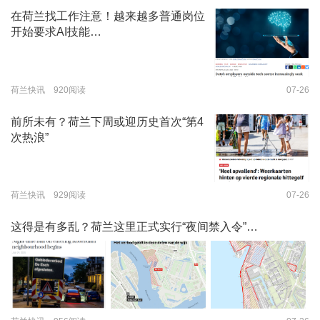
在荷兰找工作注意！越来越多普通岗位
开始要求AI技能…
荷兰快讯 920阅读
07-26
前所未有？荷兰下周或迎历史首次“第4
次热浪”
荷兰快讯 929阅读
07-26
这得是有多乱？荷兰这里正式实行“夜间禁入令”…