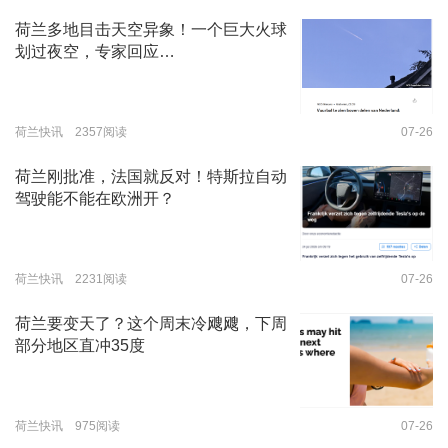
荷兰多地目击天空异象！一个巨大火球
划过夜空，专家回应…
荷兰快讯 2357阅读
07-26
荷兰刚批准，法国就反对！特斯拉自动
驾驶能不能在欧洲开？
荷兰快讯 2231阅读
07-26
荷兰要变天了？这个周末冷飕飕，下周
部分地区直冲35度
荷兰快讯 975阅读
07-26