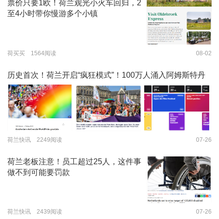
票价只要1欧！荷兰观光小火车回归，2
至4小时带你慢游多个小镇
荷买买 1564阅读
08-02
历史首次！荷兰开启“疯狂模式”！100万人涌入阿姆斯特丹
荷兰快讯 2249阅读
07-26
荷兰老板注意！员工超过25人，这件事
做不到可能要罚款
荷兰快讯 2439阅读
07-26