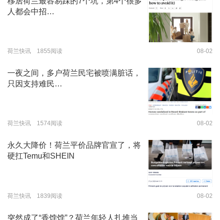
移居荷兰最容易踩的7个坑，第4个很多
人都会中招…
荷兰快讯 1855阅读
08-02
一夜之间，多户荷兰民宅被喷满脏话，
只因支持难民…
荷兰快讯 1574阅读
08-02
永久大降价！荷兰平价品牌官宣了，将
硬扛Temu和SHEIN
荷兰快讯 1839阅读
08-02
突然成了“香饽饽”？荷兰年轻人扎堆当