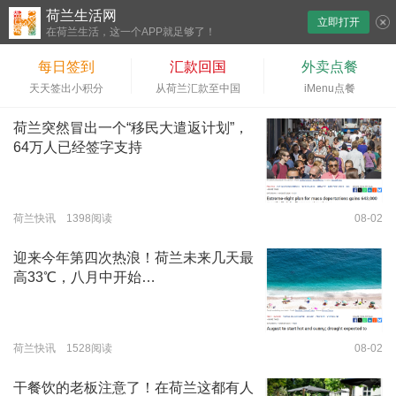
荷兰生活网
立即打开
下拉刷新
在荷兰生活，这一个APP就足够了！
每日签到
汇款回国
外卖点餐
天天签出小积分
从荷兰汇款至中国
iMenu点餐
荷兰突然冒出一个“移民大遣返计划”，
64万人已经签字支持
荷兰快讯 1398阅读
08-02
迎来今年第四次热浪！荷兰未来几天最
高33℃，八月中开始…
荷兰快讯 1528阅读
08-02
干餐饮的老板注意了！在荷兰这都有人