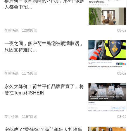
移居荷兰最容易踩的7个坑，第4个很多
人都会中招…
荷兰快讯 1200阅读
08-02
一夜之间，多户荷兰民宅被喷满脏话，
只因支持难民…
荷兰快讯 1175阅读
08-02
永久大降价！荷兰平价品牌官宣了，将
硬扛Temu和SHEIN
荷兰快讯 1197阅读
08-02
突然成了“香饽饽”？荷兰年轻人扎堆当