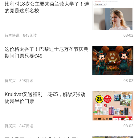
比利时18岁公主要来荷兰读大学了！选
的竟是这所名校
荷兰快讯 843阅读
08-02
这价格太香了！巴黎迪士尼万圣节庆典
期间门票只要€49
荷买买 898阅读
08-02
Kruidvat又送福利！花€5，解锁2张动
物园半价门票
荷买买 847阅读
08-02