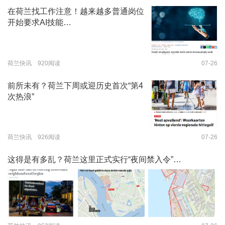
在荷兰找工作注意！越来越多普通岗位
开始要求AI技能…
荷兰快讯 920阅读
07-26
前所未有？荷兰下周或迎历史首次“第4
次热浪”
荷兰快讯 926阅读
07-26
这得是有多乱？荷兰这里正式实行“夜间禁入令”…