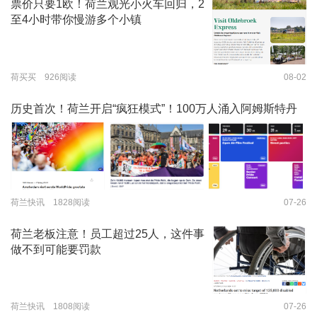
票价只要1欧！荷兰观光小火车回归，2
至4小时带你慢游多个小镇
荷买买 926阅读
08-02
历史首次！荷兰开启“疯狂模式”！100万人涌入阿姆斯特丹
荷兰快讯 1828阅读
07-26
荷兰老板注意！员工超过25人，这件事
做不到可能要罚款
荷兰快讯 1808阅读
07-26