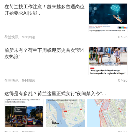
在荷兰找工作注意！越来越多普通岗位
开始要求AI技能…
荷兰快讯 928阅读
07-26
前所未有？荷兰下周或迎历史首次“第4
次热浪”
荷兰快讯 944阅读
07-26
这得是有多乱？荷兰这里正式实行“夜间禁入令”…