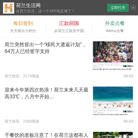
荷兰生活网
立即打开
下拉刷新
在荷兰生活，这一个APP就足够了！
每日签到
汇款回国
外卖点餐
天天签出小积分
从荷兰汇款至中国
iMenu点餐
荷兰突然冒出一个“移民大遣返计划”，
64万人已经签字支持
荷兰快讯 2174阅读
08-02
迎来今年第四次热浪！荷兰未来几天最
高33℃，八月中开始…
荷兰快讯 2350阅读
08-02
干餐饮的老板注意了！在荷兰这都有人