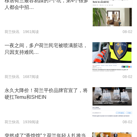
移居荷兰最容易踩的7个坑，第4个很多
人都会中招…
荷兰快讯 1961阅读
08-02
一夜之间，多户荷兰民宅被喷满脏话，
只因支持难民…
荷兰快讯 1687阅读
08-02
永久大降价！荷兰平价品牌官宣了，将
硬扛Temu和SHEIN
荷兰快讯 1939阅读
08-02
突然成了“香饽饽”？荷兰年轻人扎堆当