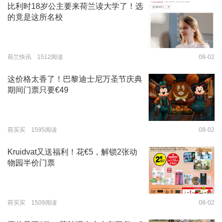
比利时18岁公主要来荷兰读大学了！选
的竟是这所名校
荷兰快讯 1512阅读
08-02
这价格太香了！巴黎迪士尼万圣节庆典
期间门票只要€49
荷买买 1595阅读
08-02
Kruidvat又送福利！花€5，解锁2张动
物园半价门票
荷买买 1509阅读
08-02