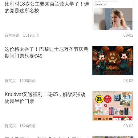
比利时18岁公主要来荷兰读大学了！选
的竟是这所名校
荷兰快讯 1519阅读
08-02
这价格太香了！巴黎迪士尼万圣节庆典
期间门票只要€49
荷买买 1603阅读
08-02
Kruidvat又送福利！花€5，解锁2张动
物园半价门票
荷买买 1524阅读
08-02