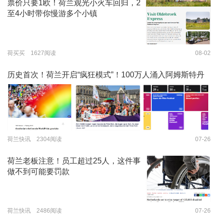
票价只要1欧！荷兰观光小火车回归，2
至4小时带你慢游多个小镇
荷买买 1627阅读
08-02
历史首次！荷兰开启“疯狂模式”！100万人涌入阿姆斯特丹
荷兰快讯 2304阅读
07-26
荷兰老板注意！员工超过25人，这件事
做不到可能要罚款
荷兰快讯 2486阅读
07-26