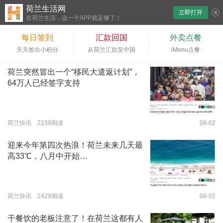
荷兰生活网
立即打开
下拉刷新
在荷兰生活，这一个APP就足够了！
每日签到
汇款回国
外卖点餐
天天签出小积分
从荷兰汇款至中国
iMenu点餐
荷兰突然冒出一个“移民大遣返计划”，
64万人已经签字支持
荷兰快讯 2239阅读
08-02
迎来今年第四次热浪！荷兰未来几天最
高33℃，八月中开始…
荷兰快讯 2429阅读
08-02
干餐饮的老板注意了！在荷兰这都有人