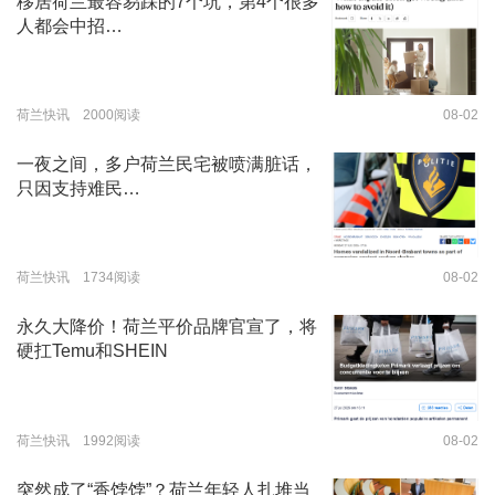
移居荷兰最容易踩的7个坑，第4个很多
人都会中招…
荷兰快讯 2000阅读
08-02
一夜之间，多户荷兰民宅被喷满脏话，
只因支持难民…
荷兰快讯 1734阅读
08-02
永久大降价！荷兰平价品牌官宣了，将
硬扛Temu和SHEIN
荷兰快讯 1992阅读
08-02
突然成了“香饽饽”？荷兰年轻人扎堆当