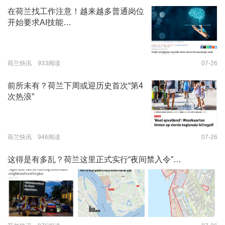
在荷兰找工作注意！越来越多普通岗位
开始要求AI技能…
荷兰快讯 933阅读
07-26
前所未有？荷兰下周或迎历史首次“第4
次热浪”
荷兰快讯 946阅读
07-26
这得是有多乱？荷兰这里正式实行“夜间禁入令”…