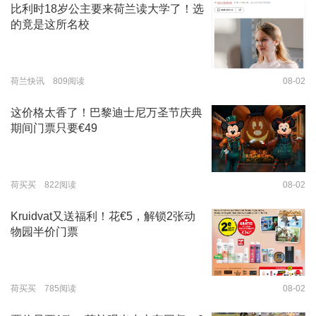
比利时18岁公主要来荷兰读大学了！选
的竟是这所名校
荷兰快讯 809阅读
08-02
这价格太香了！巴黎迪士尼万圣节庆典
期间门票只要€49
荷买买 822阅读
08-02
Kruidvat又送福利！花€5，解锁2张动
物园半价门票
荷买买 785阅读
08-02