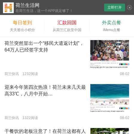
荷兰生活网
立即打开
下拉刷新
在荷兰生活，这一个APP就足够了！
每日签到
汇款回国
外卖点餐
天天签出小积分
从荷兰汇款至中国
iMenu点餐
荷兰突然冒出一个“移民大遣返计划”，
64万人已经签字支持
荷兰快讯 1232阅读
08-02
迎来今年第四次热浪！荷兰未来几天最
高33℃，八月中开始…
荷兰快讯 1322阅读
08-02
干餐饮的老板注意了！在荷兰这都有人