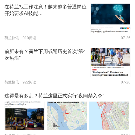
在荷兰找工作注意！越来越多普通岗位
开始要求AI技能…
荷兰快讯 910阅读
07-26
前所未有？荷兰下周或迎历史首次“第4
次热浪”
荷兰快讯 922阅读
07-26
这得是有多乱？荷兰这里正式实行“夜间禁入令”…