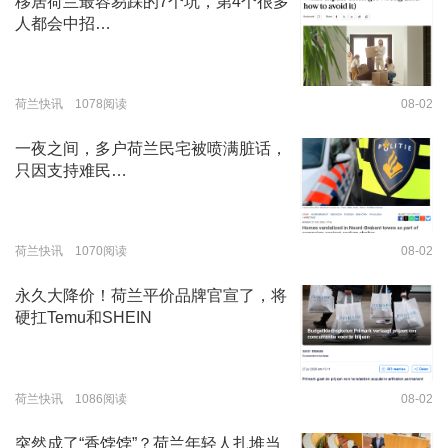
移居荷兰最容易踩的7个坑，第4个很多
人都会中招…
荷兰快讯 1078阅读
08-02
一夜之间，多户荷兰民宅被喷满脏话，
只因支持难民…
荷兰快讯 1070阅读
08-02
永久大降价！荷兰平价品牌官宣了，将
硬扛Temu和SHEIN
荷兰快讯 1086阅读
08-02
突然成了“香饽饽”？荷兰年轻人扎堆当