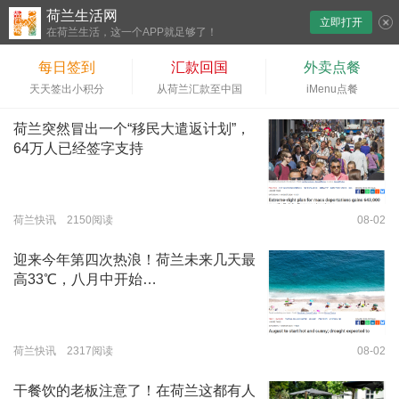
荷兰生活网
立即打开
下拉刷新
在荷兰生活，这一个APP就足够了！
每日签到
汇款回国
外卖点餐
天天签出小积分
从荷兰汇款至中国
iMenu点餐
荷兰突然冒出一个“移民大遣返计划”，
64万人已经签字支持
荷兰快讯 2150阅读
08-02
迎来今年第四次热浪！荷兰未来几天最
高33℃，八月中开始…
荷兰快讯 2317阅读
08-02
干餐饮的老板注意了！在荷兰这都有人