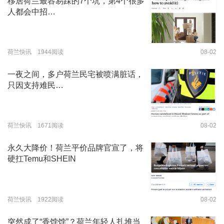
移居荷兰最容易踩的7个坑，第4个很多
人都会中招…
荷兰快讯 1944阅读
08-02
一夜之间，多户荷兰民宅被喷满脏话，
只因支持难民…
荷兰快讯 1671阅读
08-02
永久大降价！荷兰平价品牌官宣了，将
硬扛Temu和SHEIN
荷兰快讯 1922阅读
08-02
突然成了“香饽饽”？荷兰年轻人扎堆当