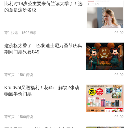
比利时18岁公主要来荷兰读大学了！选
的竟是这所名校
荷兰快讯 1502阅读
08-02
这价格太香了！巴黎迪士尼万圣节庆典
期间门票只要€49
荷买买 1581阅读
08-02
Kruidvat又送福利！花€5，解锁2张动
物园半价门票
荷买买 1500阅读
08-02