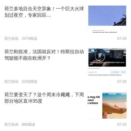
荷兰多地目击天空异象！一个巨大火球
划过夜空，专家回应…
荷兰快讯 2379阅读
07-26
荷兰刚批准，法国就反对！特斯拉自动
驾驶能不能在欧洲开？
荷兰快讯 2253阅读
07-26
荷兰要变天了？这个周末冷飕飕，下周
部分地区直冲35度
荷兰快讯 980阅读
07-26