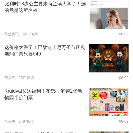
比利时18岁公主要来荷兰读大学了！选
的竟是这所名校
荷兰快讯 1496阅读
08-02
这价格太香了！巴黎迪士尼万圣节庆典
期间门票只要€49
荷买买 1571阅读
08-02
Kruidvat又送福利！花€5，解锁2张动
物园半价门票
荷买买 1497阅读
08-02