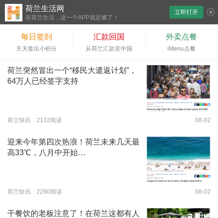
荷兰生活网
立即打开
下拉刷新
在荷兰生活，这一个APP就足够了！
每日签到
汇款回国
外卖点餐
天天签出小积分
从荷兰汇款至中国
iMenu点餐
荷兰突然冒出一个“移民大遣返计划”，
64万人已经签字支持
荷兰快讯 2132阅读
08-02
迎来今年第四次热浪！荷兰未来几天最
高33℃，八月中开始…
荷兰快讯 2290阅读
08-02
干餐饮的老板注意了！在荷兰这都有人