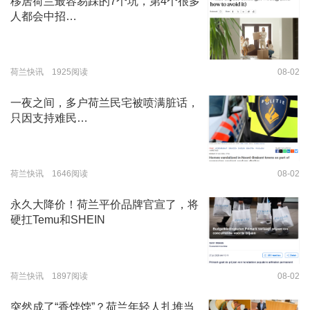
移居荷兰最容易踩的7个坑，第4个很多
人都会中招…
荷兰快讯 1925阅读
08-02
一夜之间，多户荷兰民宅被喷满脏话，
只因支持难民…
荷兰快讯 1646阅读
08-02
永久大降价！荷兰平价品牌官宣了，将
硬扛Temu和SHEIN
荷兰快讯 1897阅读
08-02
突然成了“香饽饽”？荷兰年轻人扎堆当