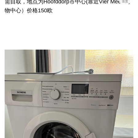
需自取，地点为Hoofddorp市中心(靠近Vier Meer 购
首页
物中心）价格150欧