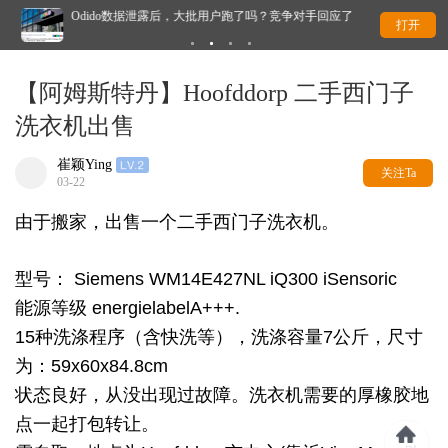
Odido数据泄露后，大批用户跑了吗？竞争对手回应了
干
打开
【阿姆斯特丹】Hoofddorp 二手西门子
洗衣机出售
崔颖Ying
关注Ta
03-22
由于搬家，出售一个二手西门子洗衣机。
型号： Siemens WM14E427NL iQ300 iSensoric
能源等级 energielabelA+++.
15种洗涤程序（含快洗等），洗涤容量7公斤，尺寸
为：5
9x60x84.8cm
状态良好，从没出现过故障。洗衣机需要的厚橡胶地
点一起打包转让。