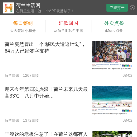
荷兰生活网
立即打开
下拉刷新
在荷兰生活，这一个APP就足够了！
每日签到
汇款回国
外卖点餐
天天签出小积分
从荷兰汇款至中国
iMenu点餐
荷兰突然冒出一个“移民大遣返计划”，
64万人已经签字支持
荷兰快讯 1267阅读
08-02
迎来今年第四次热浪！荷兰未来几天最
高33℃，八月中开始…
荷兰快讯 1372阅读
08-02
干餐饮的老板注意了！在荷兰这都有人