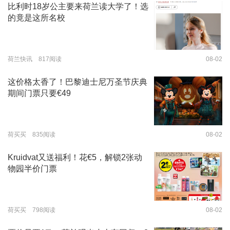
比利时18岁公主要来荷兰读大学了！选
的竟是这所名校
荷兰快讯 817阅读
08-02
这价格太香了！巴黎迪士尼万圣节庆典
期间门票只要€49
荷买买 835阅读
08-02
Kruidvat又送福利！花€5，解锁2张动
物园半价门票
荷买买 798阅读
08-02