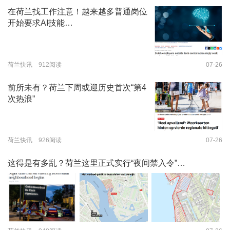
在荷兰找工作注意！越来越多普通岗位
开始要求AI技能…
荷兰快讯 912阅读
07-26
前所未有？荷兰下周或迎历史首次“第4
次热浪”
荷兰快讯 926阅读
07-26
这得是有多乱？荷兰这里正式实行“夜间禁入令”…