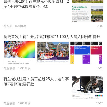
票价只要1欧！荷兰观光小火车回归，2
至4小时带你慢游多个小镇
荷买买 870阅读
08-02
历史首次！荷兰开启“疯狂模式”！100万人涌入阿姆斯特丹
荷兰快讯 1791阅读
07-26
荷兰老板注意！员工超过25人，这件事
做不到可能要罚款
荷兰快讯 1786阅读
07-26