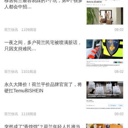
移居荷兰最容易踩的7个坑，第4个很多
人都会中招…
荷兰快讯 1109阅读
08-02
一夜之间，多户荷兰民宅被喷满脏话，
只因支持难民…
荷兰快讯 1101阅读
08-02
永久大降价！荷兰平价品牌官宣了，将
硬扛Temu和SHEIN
荷兰快讯 1118阅读
08-02
突然成了“香饽饽”？荷兰年轻人扎堆当