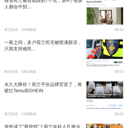
移居荷兰最容易踩的7个坑，第4个很多
人都会中招…
荷兰快讯 2099阅读
08-02
一夜之间，多户荷兰民宅被喷满脏话，
只因支持难民…
荷兰快讯 1861阅读
08-02
永久大降价！荷兰平价品牌官宣了，将
硬扛Temu和SHEIN
荷兰快讯 2108阅读
08-02
突然成了“香饽饽”？荷兰年轻人扎堆当