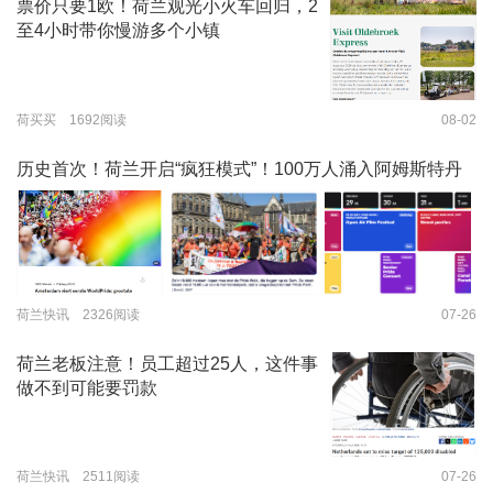
票价只要1欧！荷兰观光小火车回归，2
至4小时带你慢游多个小镇
荷买买 1692阅读
08-02
历史首次！荷兰开启“疯狂模式”！100万人涌入阿姆斯特丹
荷兰快讯 2326阅读
07-26
荷兰老板注意！员工超过25人，这件事
做不到可能要罚款
荷兰快讯 2511阅读
07-26