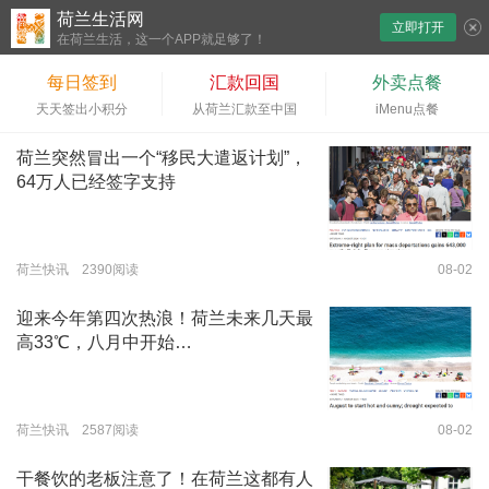
荷兰生活网
立即打开
下拉刷新
在荷兰生活，这一个APP就足够了！
每日签到
汇款回国
外卖点餐
天天签出小积分
从荷兰汇款至中国
iMenu点餐
荷兰突然冒出一个“移民大遣返计划”，
64万人已经签字支持
荷兰快讯 2390阅读
08-02
迎来今年第四次热浪！荷兰未来几天最
高33℃，八月中开始…
荷兰快讯 2587阅读
08-02
干餐饮的老板注意了！在荷兰这都有人