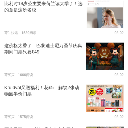
比利时18岁公主要来荷兰读大学了！选
的竟是这所名校
荷兰快讯 1539阅读
08-02
这价格太香了！巴黎迪士尼万圣节庆典
期间门票只要€49
荷买买 1666阅读
08-02
Kruidvat又送福利！花€5，解锁2张动
物园半价门票
荷买买 1575阅读
08-02