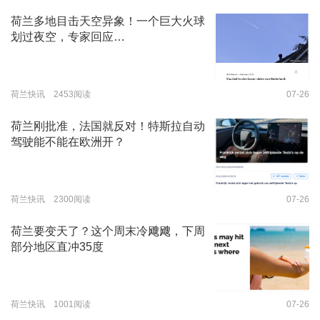
荷兰多地目击天空异象！一个巨大火球
划过夜空，专家回应…
荷兰快讯 2453阅读
07-26
荷兰刚批准，法国就反对！特斯拉自动
驾驶能不能在欧洲开？
荷兰快讯 2300阅读
07-26
荷兰要变天了？这个周末冷飕飕，下周
部分地区直冲35度
荷兰快讯 1001阅读
07-26