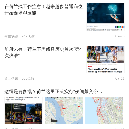
在荷兰找工作注意！越来越多普通岗位
开始要求AI技能…
荷兰快讯 947阅读
07-26
前所未有？荷兰下周或迎历史首次“第4
次热浪”
荷兰快讯 969阅读
07-26
这得是有多乱？荷兰这里正式实行“夜间禁入令”…