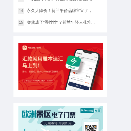
永久大降价！荷兰平价品牌官宣了，将硬扛Temu和SHEIN
14
突然成了“香饽饽”？荷兰年轻人扎堆当老师，发生了什么？
15