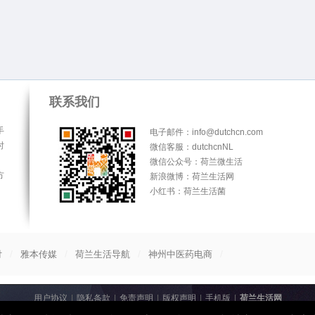
联系我们
手
电子邮件：info@dutchcn.com
时
微信客服：dutchcnNL
微信公众号：荷兰微生活
方
新浪微博：荷兰生活网
小红书：荷兰生活菌
/
/
/
/
付
雅本传媒
荷兰生活导航
神州中医药电商
用户协议
|
隐私条款
|
免责声明
|
版权声明
|
手机版
|
荷兰生活网
© 2013-2026
荷兰生活网
All Rights Reserved