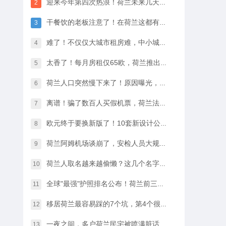
迎来今年第四次热浪！荷兰未来几天最高33℃，八月中开始…
2
干餐饮的老板注意了！在荷兰这都有人偷，全过程很淡定
3
难了！不仅仅大城市租房难，中小城市的房租开始暴涨
4
太香了！每月房租仅65欧，荷兰推出学生住宿优惠福利…
5
荷兰人口突然慢下来了！原因曝光，不是因为没人生孩子
6
离谱！骗了数百人买假机票，荷兰法院竟然没判他坐牢
7
欧元终于要换新版了！10套新设计公布，你最喜欢哪一款？
8
荷兰阿姆机场谈崩了，安检人员大规模停工越来越近…
9
荷兰人取名越来越偷懒？这几个名字几乎满大街都是
10
全球"最强"护照排名公布！荷兰前三，中国护照进步很大
11
移居荷兰最容易踩的7个坑，第4个很多人都会中招…
12
一夜之间，多户荷兰民宅被喷满脏话，只因支持难民…
13