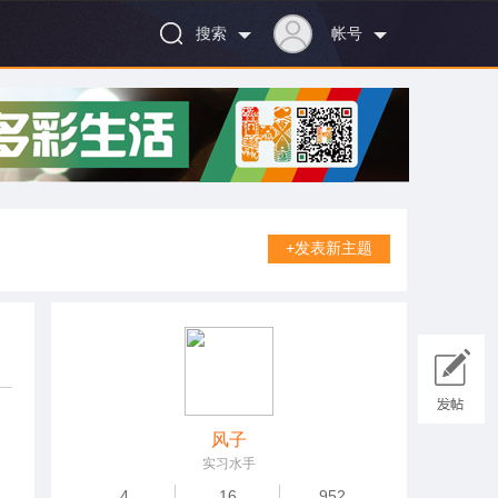
搜索
帐号
+发表新主题
风子
实习水手
4
16
952