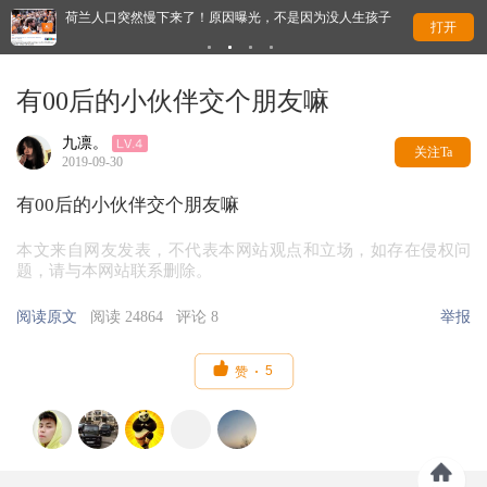
荷兰人口突然慢下来了！原因曝光，不是因为没人生孩子
荷
打开
有00后的小伙伴交个朋友嘛
九凛。
关注Ta
2019-09-30
有00后的小伙伴交个朋友嘛
本文来自网友发表，不代表本网站观点和立场，如存在侵权问
题，请与本网站联系删除。
阅读原文
阅读 24864
评论 8
举报

5
赞