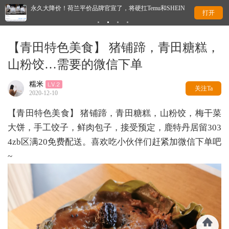
永久大降价！荷兰平价品牌官宣了，将硬扛Temu和SHEIN
爱
打开
【青田特色美食】 猪铺蹄，青田糖糕，
山粉饺…需要的微信下单
糯米
关注Ta
2020-12-10
【青田特色美食】 猪铺蹄，青田糖糕，山粉饺，梅干菜
大饼，手工饺子，鲜肉包子，接受预定，鹿特丹居留303
4zb区满20免费配送。喜欢吃小伙伴们赶紧加微信下单吧
~