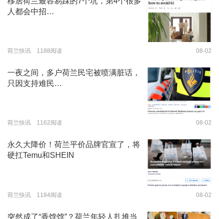
移居荷兰最容易踩的7个坑，第4个很多
人都会中招…
荷兰快讯 1188阅读
08-02
一夜之间，多户荷兰民宅被喷满脏话，
只因支持难民…
荷兰快讯 1162阅读
08-02
永久大降价！荷兰平价品牌官宣了，将
硬扛Temu和SHEIN
荷兰快讯 1184阅读
08-02
突然成了“香饽饽”？荷兰年轻人扎堆当