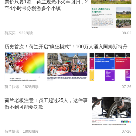
票价只要1欧！荷兰观光小火车回归，2
至4小时带你慢游多个小镇
荷买买 922阅读
08-02
历史首次！荷兰开启“疯狂模式”！100万人涌入阿姆斯特丹
荷兰快讯 1828阅读
07-26
荷兰老板注意！员工超过25人，这件事
做不到可能要罚款
荷兰快讯 1806阅读
07-26