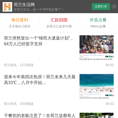
荷兰生活网
立即打开
下拉刷新
在荷兰生活，这一个APP就足够了！
每日签到
汇款回国
外卖点餐
天天签出小积分
从荷兰汇款至中国
iMenu点餐
荷兰突然冒出一个“移民大遣返计划”，
64万人已经签字支持
荷兰快讯 1372阅读
08-02
迎来今年第四次热浪！荷兰未来几天最
高33℃，八月中开始…
荷兰快讯 1505阅读
08-02
干餐饮的老板注意了！在荷兰这都有人