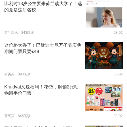
比利时18岁公主要来荷兰读大学了！选
的竟是这所名校
荷兰快讯 843阅读
08-02
这价格太香了！巴黎迪士尼万圣节庆典
期间门票只要€49
荷买买 893阅读
08-02
Kruidvat又送福利！花€5，解锁2张动
物园半价门票
荷买买 845阅读
08-02