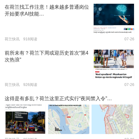
在荷兰找工作注意！越来越多普通岗位
开始要求AI技能…
荷兰快讯 918阅读
07-26
前所未有？荷兰下周或迎历史首次“第4
次热浪”
荷兰快讯 926阅读
07-26
这得是有多乱？荷兰这里正式实行“夜间禁入令”…