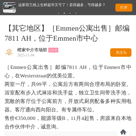
？
这家荷兰线上生鲜超市又亏了！卖得越多，亏得越多？
全
打开
【其它地区】［Emmen公寓出售］邮编
7811 AH，位于Emmen市中心
橙家中介市场部
关注Ta
2025-11-04
［Emmen公寓出售］邮编7811 AH，位于Emmen市中
心，在Westerstraat的优美位置。
两室一厅，共99平，公寓后方有两间合理布局的卧室。
浴室配有步入式淋浴和洗手盆，独立卫生间带洗手池，
宽敞的客厅位于公寓前方，开放式厨房配备多种实用电
器。客厅通向西向阳台。有专属停车位。
售价€350,000，能源等级B，11月4起售，房源来自本地
合作伙伴中介，诚意询。