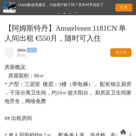
Odido数据泄露后，大批用户跑了吗？竞争对手回应了
永久
打开
【阿姆斯特丹】Amstelveen 1181CN 单
人间出租 €550月，随时可入住
zinia
关注Ta
05-31
房屋概况
房屋面积：90㎡
* 户型：三居室 楼层：3楼（带电梯）， 配有独立厨房
，干湿分离卫生间，约10㎡超大阳台， 厨房及卫生间家
电齐全，网络免费
## 出租房间
* 单人间面积约8.7㎡， 配备单人床、书桌椅、衣柜，房