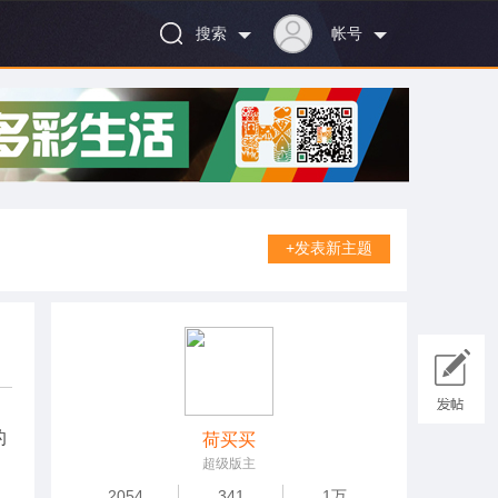
搜索
帐号
+发表新主题
的
荷买买
超级版主
2054
341
1万