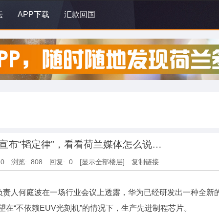
坛
APP下载
汇款回国
然宣布“韬定律”，看看荷兰媒体怎么说…
10
浏览: 808
回复: 0
[显示全部楼层]
复制链接
负责人何庭波在一场行业会议上透露，华为已经研发出一种全新
，未来有望在“不依赖EUV光刻机”的情况下，生产先进制程芯片。