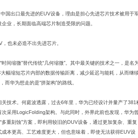
向中国出口最先进的EUV设备，理由是担心先进芯片技术被用于
技企业，长期面临高端芯片制造受限的问题。
V，也未必造不出先进芯片。
“时间缩微”替代传统“几何缩微”。其中最关键的技术之一，是名
方式能够大幅缩短芯片内部的数据传输距离，减少延迟与能耗，从而继
，而华为想走的是“拼架构”的路线。
关技术。何庭波透露，过去6年里，华为已经设计并量产了381
用LogicFolding架构。与此同时，外界此前也发现，华为
种“多重刻蚀”方案，即利用较旧的DUV设备，通过更加复杂、重复
成本更高、工艺难度更大，但也意味着，即使无法获得EUV设