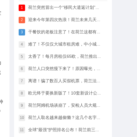
荷兰突然冒出一个“移民大遣返计划”，64万人已经签字支持
1
军
迎来今年第四次热浪！荷兰未来几天最高33℃，八月中开始…
2
干餐饮的老板注意了！在荷兰这都有人偷，全过程很淡定
3
难了！不仅仅大城市租房难，中小城市的房租开始暴涨
4
太香了！每月房租仅65欧，荷兰推出学生住宿优惠福利…
5
为
荷兰人口突然慢下来了！原因曝光，不是因为没人生孩子
6
续
离谱！骗了数百人买假机票，荷兰法院竟然没判他坐牢
7
欧元终于要换新版了！10套新设计公布，你最喜欢哪一款？
8
种
荷兰阿姆机场谈崩了，安检人员大规模停工越来越近…
9
曾
荷兰人取名越来越偷懒？这几个名字几乎满大街都是
10
全球"最强"护照排名公布！荷兰前三，中国护照进步很大
11