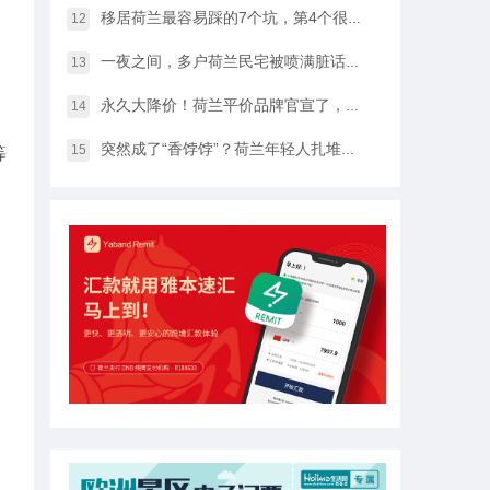
移居荷兰最容易踩的7个坑，第4个很多人都会中招…
12
一夜之间，多户荷兰民宅被喷满脏话，只因支持难民…
13
永久大降价！荷兰平价品牌官宣了，将硬扛Temu和SHEIN
14
突然成了“香饽饽”？荷兰年轻人扎堆当老师，发生了什么？
15
等