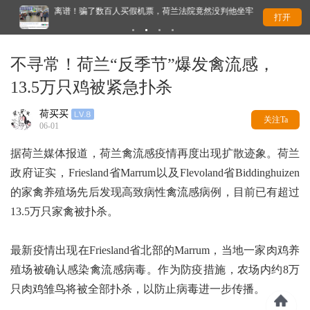
离谱！骗了数百人买假机票，荷兰法院竟然没判他坐牢
移
打开
不寻常！荷兰“反季节”爆发禽流感，
13.5万只鸡被紧急扑杀
荷买买
关注Ta
06-01
据荷兰媒体报道，荷兰禽流感疫情再度出现扩散迹象。荷兰
政府证实，Friesland省Marrum以及Flevoland省Biddinghuizen
的家禽养殖场先后发现高致病性禽流感病例，目前已有超过
13.5万只家禽被扑杀。
最新疫情出现在Friesland省北部的Marrum，当地一家肉鸡养
殖场被确认感染禽流感病毒。作为防疫措施，农场内约8万
只肉鸡雏鸟将被全部扑杀，以防止病毒进一步传播。