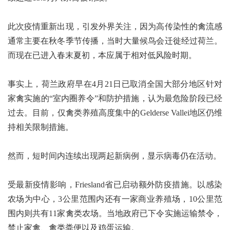
此次疫情重新出现，引发外界关注，因为高传染性的禽流感
通常主要在秋冬季节传播，当时大量候鸟会迁徙经过荷兰。
而现在已进入春末夏初，本应属于相对低风险时期。
事实上，荷兰政府早在4月21日已取消全国大部分地区针对
家禽实施的“室内圈养令”和防护措施，认为最危险阶段已经
过去。目前，仅禽类养殖高度集中的Gelderse Vallei地区仍维
持相关限制措施。
然而，短时间内连续出现两起新病例，显示病毒仍在活动。
受最新疫情影响，Friesland省已启动额外防疫措施。以感染
农场为中心，3公里范围内还有一家商业养殖场，10公里范
围内则共有11家禽类农场。当地政府已下令实施运输禁令，
禁止家禽、禽类粪便以及鸡蛋运输。